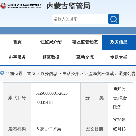
内蒙古监管局
首页
证监局介绍
辖区监管动态
政务信息
办事服务
辖区数据
互动交流
专题专栏
当前位置：
首页
>
政务信息
>
主动公开
>
证监局文种体裁
>
通知公告
通知公
bm56000001/2026-
索 引 号
分 类
告;综合
00005418
政务
2026年
发布机构
内蒙古证监局
发文日期
05月15