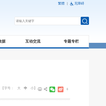
繁體
|
无障碍
数据
互动交流
专题专栏
【字号：
大
中
小
】