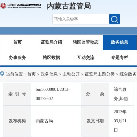
内蒙古监管局
首页
证监局介绍
辖区监管动态
政务信息
办事服务
辖区数据
互动交流
专题专栏
当前位置：
首页
>
政务信息
>
主动公开
>
证监局主题分类
>
综合政务
bm56000001/2013-
综合政
索 引 号
分 类
00179502
务;其他
2013年
发布机构
内蒙古局
发文日期
03月21
日