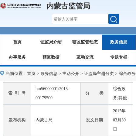
内蒙古监管局
首页
证监局介绍
辖区监管动态
政务信息
办事服务
辖区数据
互动交流
专题专栏
当前位置：
首页
>
政务信息
>
主动公开
>
证监局主题分类
>
综合政务
bm56000001/2015-
综合政
索 引 号
分 类
00179500
务;其他
2015年
发布机构
内蒙古局
发文日期
03月30
日