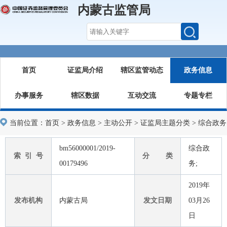
内蒙古监管局
首页
证监局介绍
辖区监管动态
政务信息
办事服务
辖区数据
互动交流
专题专栏
当前位置：
首页
>
政务信息
>
主动公开
>
证监局主题分类
>
综合政务
bm56000001/2019-
综合政
索 引 号
分 类
00179496
务;
2019年
发布机构
内蒙古局
发文日期
03月26
日