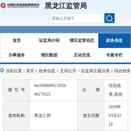
黑龙江监管局
首页
证监局介绍
辖区监管动态
政务信息
办事服务
辖区数据
互动交流
专题专栏
当前位置：
首页
>
政务信息
>
主动公开
>
证监局主题分类
>
综合政务
bm56000001/2018-
综合政
索 引 号
分 类
00179525
务;其他
2018年
发布机构
黑龙江局
发文日期
03月22
日