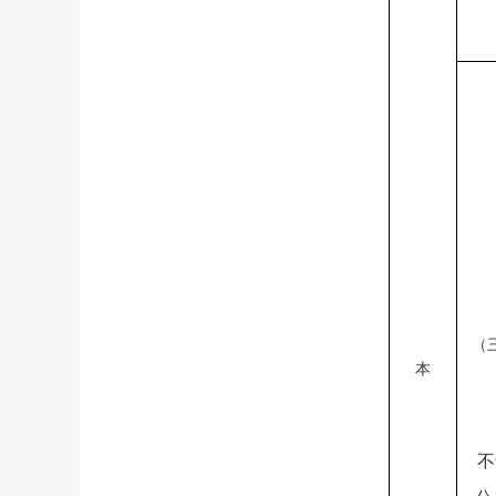
（
本
不