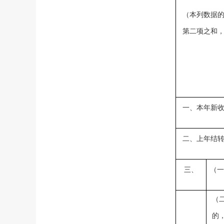
（本列数据
第二项之和
一、本年新
二、上年结
三、
（一
（
的