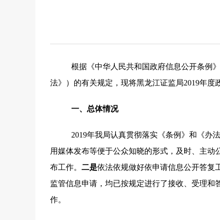
根据《中华人民共和国政府信息公开条例
法》）的有关规定，现将黑龙江证监局201
9
年度
一、
总体
情况
201
9
年我局认真贯彻落实《条例》和《办
用媒体发布等便于公众知晓的形式，及时、主动
布工作。
二是
依法依规做好依申请
信息
公开答复
监管信息申请，
均
已按规定进行了接收、受理和
作。