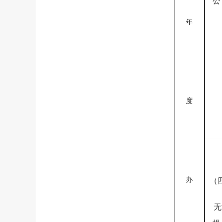
公
年
度
办
（
无