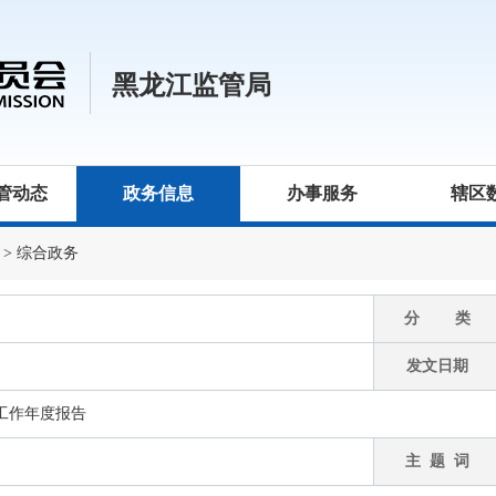
黑龙江监管局
管动态
政务信息
办事服务
辖区
>
综合政务
分 类
发文日期
开工作年度报告
主 题 词