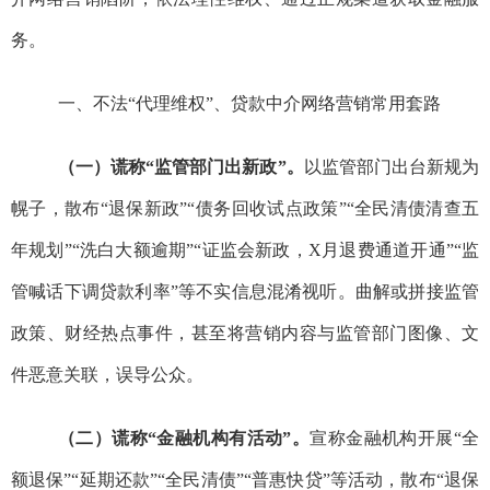
务
。
一、不法
“
代理维权
”
、贷款中介网络营销常用套路
（一）谎称
“
监管部门出新政
”
。
以监管部门出台新规为
幌子
，散布
“
退保新政
”“
债务回收试点政策
”“
全民清债清查五
年规划
”“
洗白大额逾期
”“
证监会新政，
X
月退费通道开通
”
“
监
管喊话下调贷款利率
”
等不实信息混淆视听
。曲解或拼接监管
政策、财经热点事件，甚至将营销内容与监管部门图像、文
件恶意关联，误导公众。
（二）谎称
“
金融机构有活动
”
。
宣称金融机构开展
“
全
额退保
”“
延期还款
”“
全民清债
”
“
普惠快贷
”
等活动，
散布
“
退保