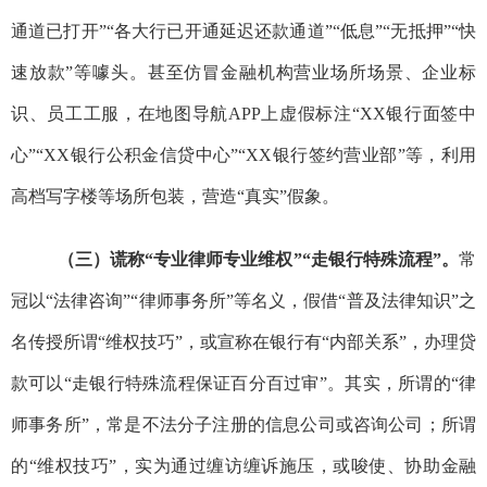
通道已打开
”“
各大行已开通延迟还款通道
”
“
低息
”“
无抵押
”“
快
速放款
”
等噱头。甚至仿冒
金融机构营业场所场景、企业标
识
、员工工服，
在地图导航
APP
上虚假标注
“
XX
银行面签中
心
”“
XX
银行公积金信贷中心
”“XX
银行签约营业部
”
等，利用
高档写字楼等场所包装，营造
“
真实
”
假象
。
（三）
谎称
“
专业律师专业维权
”
“
走银行特殊流程
”
。
常
冠以
“
法律咨询
”“
律师事务所
”
等名义，
假借
“
普及法律知识
”
之
名传授所谓
“
维权技巧
”
，
或宣称在银行有
“
内部关系
”
，办理贷
款可以
“
走银行特殊流程保证
百分百过审
”
。其实，
所谓的
“
律
师事务所
”
，
常是不法分子注册的
信息公司或咨询公司；所谓
的
“
维权技巧
”
，实为通过缠访缠诉施压，或唆使、协助金融