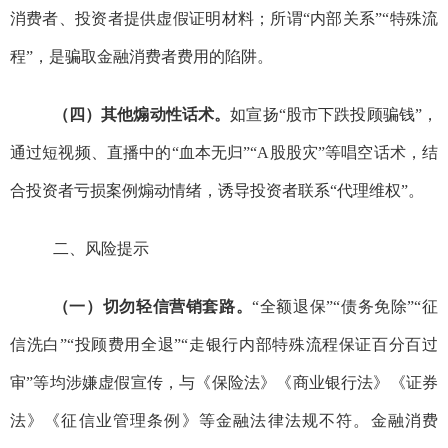
消费者、投资者提供虚假证明材料
；所谓
“
内部关系
”“
特殊流
程
”
，是骗取金融消费者费用的陷阱。
（
四
）其他煽动性话术。
如
宣扬
“
股市下跌投顾骗钱
”
，
通过
短视频、直播
中的
“
血本无归
”“A
股股灾
”
等唱空
话术，结
合
投资者亏损案例
煽动情绪
，
诱导
投资者联系
“
代理维权
”
。
二、风险提示
（一）
切勿轻信营销套路
。
“
全额退保
”“
债务
免除
”“
征
信洗白
”“
投顾费用全退
”
“
走银行内部特殊流程保证
百分百过
审
”
等均
涉嫌虚假宣传
，与《保险法》《商业银行法》《证券
法》《征信业管理条例》等金融法律法规不符
。
金融消费