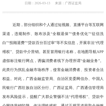
日期：2026-03-13 来源：广西证监局
近期，部分
组织和个人通过
短视频、直播平台等互联网
渠道，
违规制作、散布涉及“全额退保”“债务优化”“征信洗
白”“投顾退费”
“贷款百分百过审”
等
不实信息，开展非法“代理
维权”、贷款
中介营销。甚至
冒用银行名称，在地图导航
APP
虚假标注银行网点，诱骗消费者线下办理所谓
“
金融业务
”
。
此类
行为
扰乱金融市场秩序，侵害金融消费者、投资者合法
权益。
对
此，
广西金融监管局
、
自治区党委
网信办、中国人
民银行广西壮族自治区分行、
广西证监局
、
广西通信管理局
发布风险提示，提醒广大群众警惕不法
“
代理维权
”
、贷款中
介网络营销陷阱
，
依法理性维权、通过正规渠道获取金融服