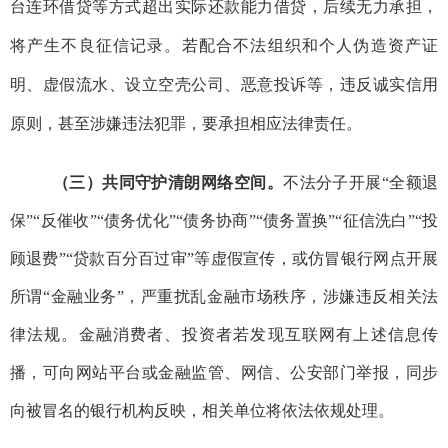
台连环借贷等方式超出实际还款能力借贷，后续无力承担，
将产生不良征信记录。若
配合
不法组织
和
个人
伪造资产证
明、虚假
流水、设立空壳公司、恶意投诉等，违反诚实信用
原则
，
甚至涉嫌违法犯罪，要
承担相应法律责任。
（
三
）共同守护清朗网络空间。
不法分子开展
“
全额退
保
”“
反催收
”“
债务优化
”“
债务协商
”“
债务置换
”“
征信洗白
”“
投
顾退费
”
“
贷款百分百过审
”
等虚假宣传，或仿冒银行网点开展
所谓
“
金融业务
”
，严重扰乱金融市场秩序，涉嫌违反相关法
律法规。金融消费者、投资者若发现
互联网有上述信息传
播
，可向网站平台或金融监管、网信、公安部门举报，
同步
向被冒名的银行机构反映，
相关单位将依法依规处理。