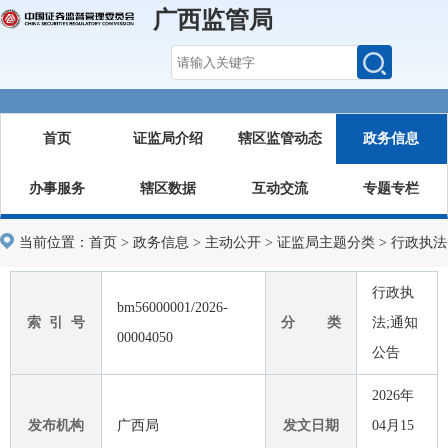
广西监管局
首页
证监局介绍
辖区监管动态
政务信息
办事服务
辖区数据
互动交流
专题专栏
当前位置：
首页
>
政务信息
>
主动公开
>
证监局主题分类
>
行政执法
行政执
bm56000001/2026-
索 引 号
分 类
法;通知
00004050
公告
2026年
发布机构
广西局
发文日期
04月15