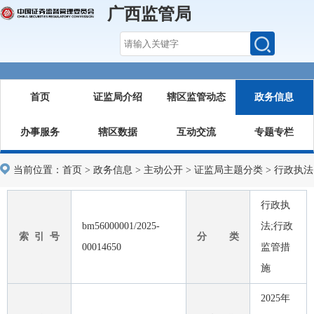
广西监管局
首页
证监局介绍
辖区监管动态
政务信息
办事服务
辖区数据
互动交流
专题专栏
当前位置：
首页
>
政务信息
>
主动公开
>
证监局主题分类
>
行政执法
行政执
bm56000001/2025-
法;行政
索 引 号
分 类
00014650
监管措
施
2025年