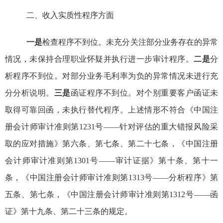
二、收入实质性程序方面
一是
检查程序不到位。未充分关注部分业务存在的异常
情况，
未保持
合理
职业怀疑
并
执行进一步审计程序。
二是
分
析程序不到位。
对
部分业务毛利率为负
的异常情况未进行充
分分析说明。
三是
函证程序不到位。对个别重要客户函证未
取得可靠回函，
未执行替代程序。上述
情形
不符合
《
中国注
册会计师审计准则第
1231
号——针对评估的重大错报风险采
取的应对措施》第六条、第七条、第二十七条，《中国注册
会计师审计准则第
1301
号——审计证据》第十条、第十一
条，《中国注册会计师审计准则第
1313
号——分析程序》第
五条、第七条，《中国注册会计师审计准则第
1312
号——函
证》第十九条、第二十三条
的
规定。