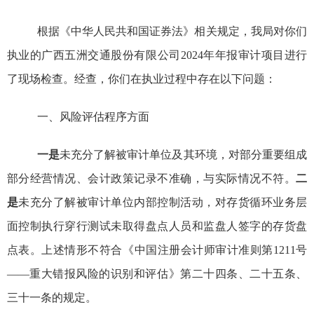
根据《中华人民共和国证券法》相关规定，我局对你们
执业的广西五洲交通股份有限公司
2024
年
年
报
审计项目进行
了现场
检查。经查，你们在执业过程中存在以下问题：
一、风险评估程序方面
一是
未充分了解被审计单位及其环境，对部分重要组成
部分经营情况、会计政策记录不准确，与实际情况不符。
二
是
未充分了解被审计单位内部控制活动，对存货循环业务层
面控制执行穿行测试未取得盘点人员和监盘人签字的存货盘
点表。
上述情形不符合《中国注册会计师审计准则第
1211
号
——重大错报风险的识别和评估》第二十四条、二十五条、
三十一条
的
规定。