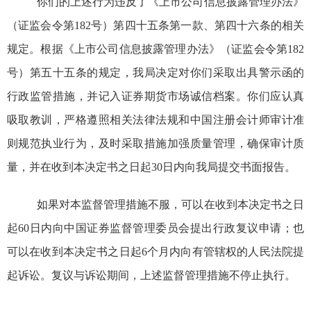
你们
的上述行为违反了《上市公司信息披露管理办法》
（证监会令第
182
号）
第
四十五条第一款
、
第
四十六
条的相关
规定。
根据《上市公司信息披露管理办法》
（证监会令第
182
号）
第
五
十五条的规定，我局决定对你
们采取出具警示函的
行政监管措施
，并记入证券期货市场诚信档案
。你们应认真
吸取教训，严格遵照相关法律法规和中国注册会计师审计准
则规范执业行为，
及时采取措施加强质量管理，
确保审计质
量
，并在收到本决定书之日起
30
日内向我局提交书面报告。
如果对本监督管理措施不服，可以在收到本决定书之日
起
60
日内向中国证券监督管理委员会提出行政复议申请；也
可以在收到本决定书之日起
6
个月内向有管辖权的人民法院提
起诉讼。复议与诉讼期间，上述监督管理措施不停止执行。