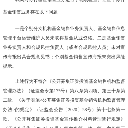
基金销售业务存在以下问题：
一是个别分支机构
基金
销售
业务负责人
、基金
销售信息
管理平台运营维护
人员
未取得基金从业资格。
二
是
基金销售
业务负责人和合规风控负责人（或者合规风控人员）未对宣
传海报出具合规意见书
；个别基金销售宣传海报未突出风险
提示
。
上述行为
不符合
《公开募集证券投资基金销售机构监督
管理办法》（证监会令第
175
号
）第八条第四项、第三十条第
二款、
《关于实施<公开募集证券投资基金销售机构监督管理
办法>的规定》（证监会公告〔
2020
〕
58
号）第十七条第一
款
、
《公开募集证券投资基金宣传推介材料管理暂行规定》