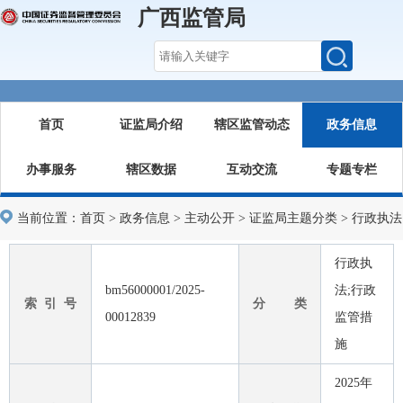
广西监管局
首页
证监局介绍
辖区监管动态
政务信息
办事服务
辖区数据
互动交流
专题专栏
当前位置：
首页
>
政务信息
>
主动公开
>
证监局主题分类
>
行政执法
行政执
bm56000001/2025-
法;行政
索 引 号
分 类
00012839
监管措
施
2025年