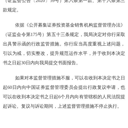
（证监会公告〔
2020
〕
59
号）第六条第一款
、
第十六条第三
款规定。
依据
《公开募集证券投资基金销售机构监督管理办法》
（证监会令第
175
号）第五十三条规定
，我局决定对你
行
采取
出具警示函的行政
监管
措施。你
行
应当高度重视上述问题，
引以为戒，切实整改，提升规范运作水平，并
于
收到本决定
书之日起
30
日内向我局提交书面报告。
如果对本监督管理措施不服，可以在收到本决定书之日
起
60
日内向中国证券监督管理委员会提出行政复议申请，也
可以在收到本决定书之日起
6
个月内向有管辖权的人民法院提
起诉讼。复议与诉讼期间，上述监督管理措施不停止执行。