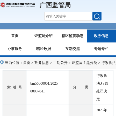
广西监管局
首页
证监局介绍
辖区监管动态
政务信息
办事服务
辖区数据
互动交流
专题专栏
当前位置：
首页
>
政务信息
>
主动公开
>
证监局主题分类
>
行政执法
行政执
bm56000001/2025-
法;行政
索 引 号
分 类
00007841
处罚决
定
2025年