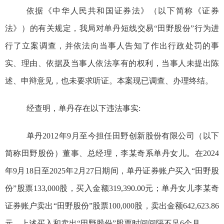
依据《中华人民共和国证券法》（以下简称《证券
法》）的有关规定，我局对
单丹短线交易“田野股份”
行为进
行了立案调查，并依法向当事人告知了作出行政处罚的事
实、理由、依据及当事人依法享有的权利，当事人未提出陈
述、申辩意见，也未要求听证。本案现已调查、办理终结。
经查明，
单丹
存在以下违法事实
:
单丹
2012
年
9
月至今担任田野创新股份有限公司（以下
简称田野股份）董事、总经理，李
某
奇系单丹女儿。在
2024
年
9
月
18
日至
2025
年
2
月
27
日期间，单丹证券账户买
入“田野股
份”
股票
133,000
股，买入金额
319,390.00
元；单丹女儿李
某
奇
证券账户卖出
“田野股份”股
票
100,000
股，卖出金额
642,623.86
元。上述买入和卖
出“田野股份”股
票时间间隔不足
6
个月。