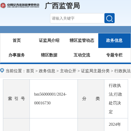
广西监管局
首页
证监局介绍
辖区监管动态
政务信息
办事服务
辖区数据
互动交流
专题专栏
当前位置：
首页
>
政务信息
>
主动公开
>
证监局主题分类
>
行政执法
行政执
bm56000001/2024-
法;行政
索 引 号
分 类
00016730
处罚决
定
2024年