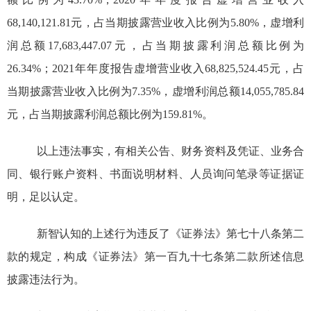
68,140,121.81
元，占当期披露营业收入比例为
5.80%
，虚增利
润总额
17,683,447.07
元，占当期披露利润总额比例为
26.34%
；
2021
年年度报告虚增营业收入
68,825,524.45
元，占
当期披露营业收入比例为
7.35%
，虚增利润总额
14,055,785.84
元，占当期披露利润总额比例为
159.81%
。
以上
违法事实，有
相关公告、财务资料及凭证、业务合
同、银行账户资料、书面说明材料、人员询问笔录
等证据证
明
，
足以认定
。
新智认知
的上述行为违反
了《证券法》
第七十八条第二
款的规定
，构成
《证券法》第一百九十七条第二款
所述信息
披露违法行为。