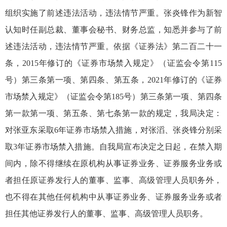
组织实施了前述违法活动，违法情节严重。张炎锋作为新智
认知
时任
副总裁、董事会秘书、财务总监，知悉并参与了前
述违法活动，违法情节严重。
依据
《证券法》
第二百
二十一
条
，
2015
年修订的《证券市场禁入规定》（证监会令第
115
号）第三条第一项、第四条、第五条，
2021
年修订的《证券
市场禁入规定》
（
证监会令第
185
号
）
第三条
第一项、第四条
第一款第一项
、第五条
、第七条第一款
的规定
，我局决定：
对
张亚东
采取
6
年
证券
市场禁入措施
，
对
张滔、
张炎锋分别采
取
3
年证券市场禁入措施
。
自我局宣布决定之日起，在禁入期
间内，除不得继续在原机构从事证券业务、证券服务业务或
者担任原证券发行人的董事、监事、高级管理人员职务外，
也不得在其他任何机构中从事证券业务、证券服务业务或者
担任其他证券发行人的董事、监事、高级管理人员职务。