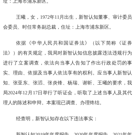
址：上海市浦东新区。
王曦，女，
1972
年
11
月出生，新智认知董事、审计委员
会委员
、
时任
常务副总裁，住址：上海市浦东新区。
依据《中华人民共和国证券法》（以下简称《证券
法》）的有关规定，我局对
新智认知
信息披露
违法
违规
行为
进行了立案
调查
，依法向当事人告知了作出行政处罚的事
实、理由、依据及当事人依法享有的权利。应当事人
新智认
知、张亚东
、
张滔、张炎锋、杨瑞、谢昕、王曦
的要求，我
局
2024
年
12
月
17
日举行了听证会，听取了上述当事人及其代
理人的陈述和申辩。本案现已调查、办理终结。
经查明，新智认知存在以下违法事实：
新智认知
2019
年年度报告、
2020
年年度报告、
2021
年年