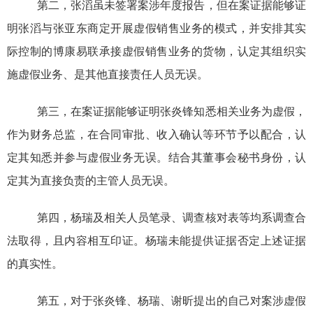
第
二
，
张滔虽未签署
案涉
年度报告，
但
在案证据能够证
明
张滔与张亚东商定开展虚假销售业务的模式，
并
安排
其实
际控制的
博康
易联
承接虚假销售业务的
货物，
认定
其
组织实
施虚假业务
、是
其他直接责任人员
无误。
第三
，
在案证据能够证明张炎锋知悉相关业务为虚假，
作为财务总监，在合同
审批、收入确认
等环节予以配合，认
定其知悉并参与
虚假业务
无误。结合其董事会秘书身份，认
定其为直接负责的主管人员无误。
第四，杨瑞及相关人员笔录、调查核对表等均系调查合
法取得，且内容相互印证。杨瑞未能提供证据否定上述证据
的真实性。
第五，对于张炎锋、杨瑞、谢昕提出的自己对案涉虚假