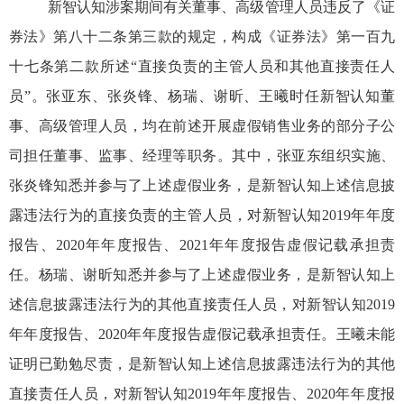
新智认知涉案期间有关董事、高级管理人员违反了
《证
券法》第八十二条第三款的规定
，构成《证券法》第一百九
十七条第二款所述
“直接负责的主管人员和其他直接责任人
员”。
张亚东
、
张炎锋、杨瑞、谢昕、王曦时任新智认知董
事、高级管理人员，
均在前述开展虚假销售业务的部分子公
司担任董事、监事、经理等职务。其中，张亚东组织实施、
张炎锋知悉并参与了上述虚假业务，是新智认知上述信息披
露违法行为的直接负责的主管人员，
对新智认知
2019
年年度
报告、
2020
年年度报告、
2021
年年度报告虚假记载承担责
任。杨瑞、谢昕
知悉并
参与了上述虚假业务，是新智认知上
述信息披露违法行为的其他直接责任人员，
对新智认知
2019
年年度报告、
2020
年年度报告虚假记载承担责任。王曦未能
证明已勤勉尽责，是新智认知上述信息披露违法行为的其他
直接责任人员，
对新智认知
2019
年年度报告、
2020
年年度报