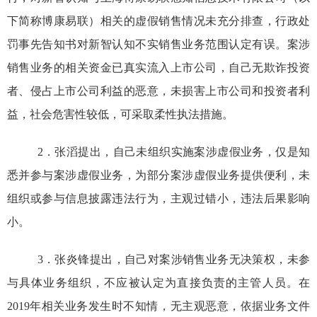
下简称博康易联）相关的虚假销售情况未充分排查，
行政处
罚事先告知书对新智认知不实销售业务范围认定有误
。案涉
销售业务的相关资金已真实流入上市公司，
自己无欺诈投资
者、侵占上市公司利益的恶意，未损害上市公司和投资者利
益，
社会危害性较低
，可采取柔性执法措施
。
2
．
张滔
提出
，自己未组织实施案涉虚假业务，
仅是知
悉并参与案涉虚假业务，为部分案涉虚假业务提供便利
，未
组织或参与信息披露违法行为，主观过错小，违法后果影响
小。
3
．
张炎锋提出
，自己对案涉销售业务无决策权，未参
与具体业务组织，不应被认定为直接负责的主管人员。在
2019
年相关
业务发生时不知情，
无主观恶意
，依据业务文件