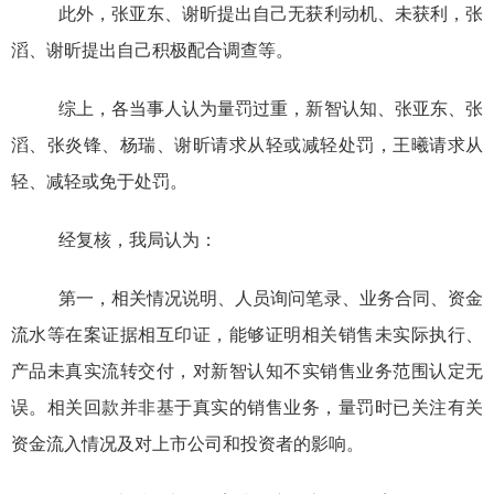
此外，
张亚东、谢昕提出自己无获利动机、未获利，张
滔、谢昕提出自己积极配合调查等。
综上，
各当事人认为量罚过重，
新智认知、张亚东、
张
滔
、
张炎锋
、
杨瑞
、
谢昕
请求从轻
或
减轻处罚
，王曦请求
从
轻、
减轻
或免于
处罚。
经复核，我局认为：
第一，
相关情况说明、人员询问笔录、业务合同、资金
流水等在案证据相互印证，能够证明相关
销售未实际执行、
产品未真实流转交付，
对新智认知不实销售业务范围认定无
误
。
相关回款并非
基于
真实
的
销售业务
，
量罚时已关注有关
资金
流入
情况及对上市公司和投资者的影响。