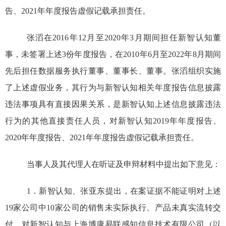
告、
2021
年年度报告虚假记载承担责任。
张滔在
2016
年
12
月至
2020
年
3
月期间担任新智认知董
事，未签署上述
3
份年度报告，
在
2010
年
6
月
至
2022
年
8
月期间
先后担任数据服务执行董事、董事长、董事。张滔组织实施
了
上述虚假业务
，其行为与新智认知相关年度报告信息披露
违法事项具有直接因果关系，是新智认知上述信息披露违法
行为的其他直接责任人员，
对新智认知
2019
年年度报告、
2020
年年度报告、
2021
年年度报告虚假记载承担责任。
当事人
及其代理人
在听证及申辩材料中提出如下意见：
1
．
新智认知、张亚东
提出，在案证据不能证明对上述
19
家公司中
10
家公司的销售未实际执行、产品未真实流转交
付，对新智认知与
上海博康易联感知信息技术有限
公司（以