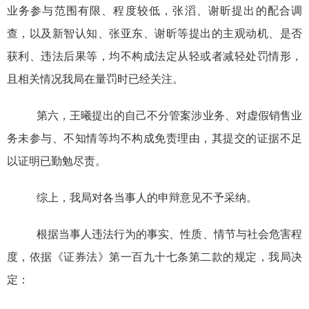
业务参与范围有限、程度较低，张
滔
、谢昕提出的
配合调
查，以及新智认知、
张亚东、谢昕等
提出的主观动机、是否
获利、违法后果等，均不构成法定从轻或者减轻处罚情形，
且相关情况我局在量罚时已经关注。
第六，王曦提出的自己
不
分管案涉业务
、
对虚假销售业
务未参与、不知情等均不构成免责理由，其
提交的证据不足
以证明已勤勉尽责。
综上，我局对
各
当事人的申辩意见不予采纳。
根据当事人违法行为的事实、性质、情节与社会危害程
度，依据
《证券法》
第一百九十七条第二款
的规定，我局决
定：