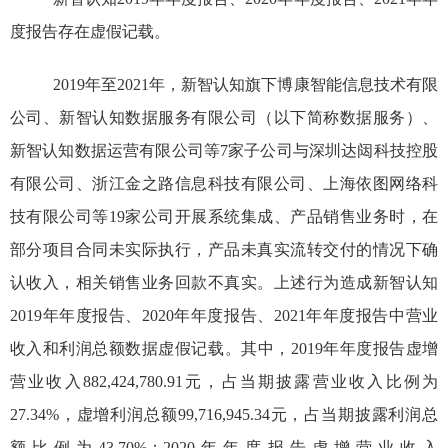
度报告存在虚假记载。
2019
年至
2021
年，新智认知旗下博康智能信息技术有限
公司、新智认知数据服务有限公司
（以下简称数据服务）
、
新智认知数据运营有限公司等
7
家子公司与深圳达闼科技控股
有限公司、浙江金之路信息科技有限公司、上海依图网络科
技有限公司等
19
家公司开展系统集成、产品销售业务时，在
部分项目合同未实际执行，产品未真实流转交付的情况下确
认收入，
相关销售业务回款不真实
。上述行为造成新智认知
2019
年年度报告、
2020
年年度报告、
2021
年年度报告中营业
收入和利润总额数据虚假记载。其中，
2019
年年度报告
虚增
营业收入
882,424,780.91
元，占当期披露营业
收入
比例为
27.34%
，虚增利润总额
99,716,945.34
元，占当期披露利润总
额比例为
43.70%
；
2020
年年度报告虚增营业收入