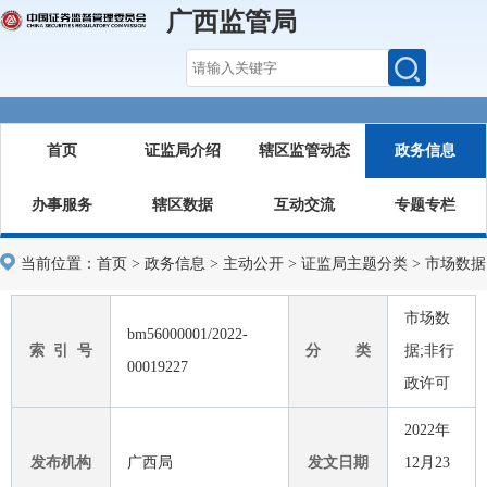
广西监管局
首页
证监局介绍
辖区监管动态
政务信息
办事服务
辖区数据
互动交流
专题专栏
当前位置：
首页
>
政务信息
>
主动公开
>
证监局主题分类
>
市场数据
市场数
bm56000001/2022-
索 引 号
分 类
据;非行
00019227
政许可
2022年
发布机构
广西局
发文日期
12月23