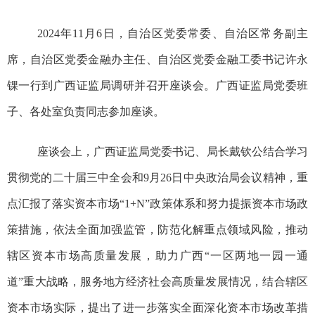
2024
年
11
月
6
日
，自治区党委常委、
自治区
常务副主
席
，自治区党委金融办主任、自治区党委金融工委书记许永
锞
一行到广西
证监
局调研
并召开座谈会
。广西
证监
局党委班
子、各处室负责
同志
参加座谈。
座谈会上，广西证监局党委书记、局长戴钦公结合学习
贯彻党的二十届三中全会
和
9
月
26
日
中央政治局会议精神，重
点汇报了
落实资本市场“
1+N
”政策体系和努力提振资本市场政
策措施，依法全面加强监管，防范化解重点领域风险，
推动
辖区资本市场高质量发展，
助力广西“一区两地一园一通
道”重大战略，服务地方经济社会高质量发展情况，结合辖区
资本市场实际，提出了进一步落实全面深化资本市场改革措