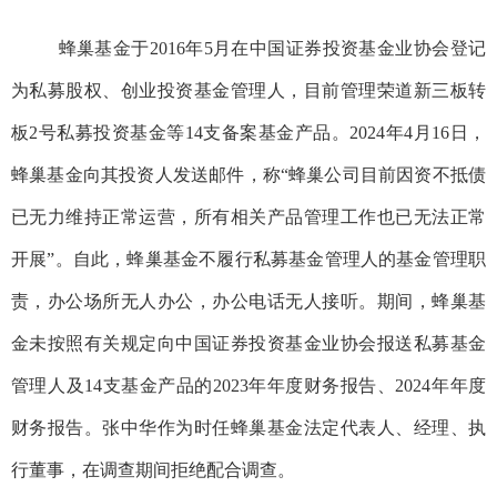
蜂巢基金
于
2016
年
5
月在中国证券投资基金业协会登记
为私募股权、创业投资基金管理人，目前管理荣道新三板转
板
2
号私募投资基金等
14
支备案基金产品。
2024
年
4
月
16
日，
蜂巢基金向其
投资人发送邮件，称
“
蜂巢公司目前因资不抵债
已无力维持正常运营，所有相关产品管理工作也已无法正常
开展
”。
自此，蜂巢基金不履行私募基金管理人的基金管理职
责，办公场所无人办公，办公电话无人接听。
期间，
蜂巢基
金未按照有关规定向中国证券投资基金业协会报送
私募基金
管理人及
14
支基金产品的
2023
年年度财务报告、
2024
年年度
财务报告。
张中华作为时任蜂巢基金法定代表人、经理、执
行董事，在调查期间拒绝配合调查。