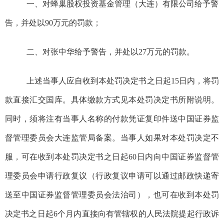
一、
对
蜂巢股权投资基金管理（大连）有限公司
给予警
告，并处
以
90
万元
的
罚款；
二、
对
张中华
给予警告，并处
以
27
万元
的
罚款
。
上述当事人应自收到本处罚决定书之日起
15
日内，将罚
款直接汇交国库。具体缴款方式见本处罚决定书所附说明。
同时，须将注有当事人名称的付款凭证复印件送
中国证券监
督管理委员会
大连
监管局备案
。当事人如果对本处罚决定不
服，可在收到本处罚决定书之日起
60
日内向中国证券监督管
理委员会申请行政复议（行政复议申请可以通过邮政快递寄
送至中国证券监督管理委员会法治司），也可在收到本处罚
决定书之日起
6
个月内直接向有管辖权的人民法院提起行政诉