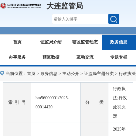
大连监管局
首页
证监局介绍
辖区监管动态
政务信息
办事服务
辖区数据
互动交流
专题专栏
当前位置：
首页
>
政务信息
>
主动公开
>
证监局主题分类
>
行政执法
行政执
bm56000001/2025-
法;行政
索 引 号
分 类
00014420
处罚决
定
2025年