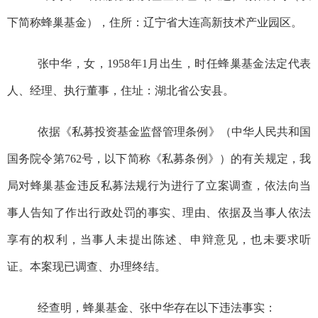
下简称蜂巢基金），住所：辽宁省大连高新技术产业园区
。
张中华，女
，
19
58
年
1
月
出生，时任
蜂巢基金法定代表
人、经理、执行董事
，住址：
湖北省公安县
。
依据《私募投资基金监督管理条例》
（中华人民共和国
国
务院
令第
762
号
，
以下简称
《私募条例》
）的有关规定，我
局
对
蜂巢基金违反私募法规
行为
进行了立案调查
，
依法向当
事人告知了作出行政处罚的事实、理由、依据及当事人依法
享有的权利，当事人未提出陈述、申辩意见，也未要求听
证。本案现已调查、
办理
终结
。
经查
明
，
蜂巢基金、张中华
存在
以
下违法事实：