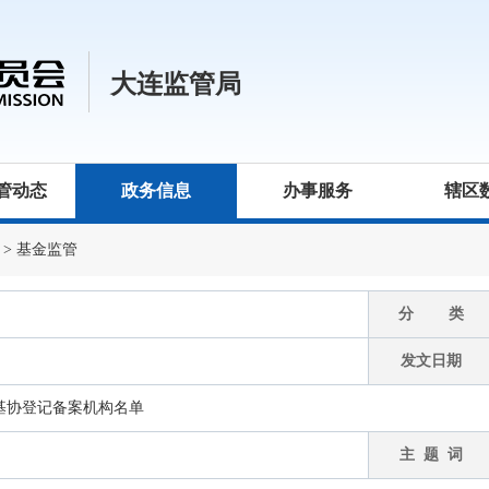
大连监管局
管动态
政务信息
办事服务
辖区
>
基金监管
分 类
发文日期
基协登记备案机构名单
主 题 词