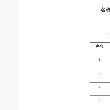
名
（
序号
1
2
3
4