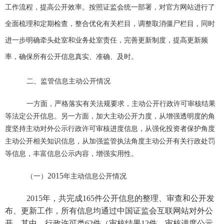
工作流程，提高公开效率。按照证监会统一部署，对官方网站进行了
全面梳理和定期检查，整合优化有关栏目，调整取消僵尸栏目，同时
进一步明确牵头处室和业务处室责任，完善更新制度，提高更新频
率，确保所有公开信息真实、准确、及时。
二、监管信息主动公开情况
一方面，严格落实有关法规要求，主动公开行政许可审核结果
等法定公开信息。另一方面，加大主动公开力度，从增强透明度的角
度坚持主动对外公示行政许可审核进度信息，从强化投资者保护角度
主动公开相关知识信息，从加强监管执法角度主动公开有关行政处罚
等信息，丰富信息公示内容，增强实用性。
2015
（一）
年主动信息公开情况
2015
年，共完成
165
件公开信息的整理、审查和公开发
布、更新工作，所有信息均通过中国证监会互联网站对外公
开。其中，行政许可类
62
件（审核结果
12
件、审核进度公示