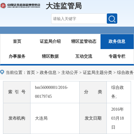
大连监管局
首页
证监局介绍
辖区监管动态
政务信息
办事服务
辖区数据
互动交流
专题专栏
当前位置：
首页
>
政务信息
>
主动公开
>
证监局主题分类
>
综合政务
bm56000001/2016-
综合政
索 引 号
分 类
00179745
务;
2016年
发布机构
大连局
发文日期
03月18
日