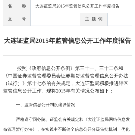
名 称
大连证监局2015年监管信息公开工作年度报告
文 号
主 题 词
大连证监局2015年监管信息公开工作年度报告
按照《政府信息公开条例》第三十一、三十二条和
《中国证券监督管理委员会证券期货监督管理信息公开办法
（试行）》第十七条的有关规定，大连证监局积极推进辖区
监管信息公开工作。现将
2015
年有关情况公布如下：
一、监管信息公开制度建设情况
严格遵守国务院、证监会有关规定和《大连证监局网络信息发
布管理暂行办法》，在实践中不断健全信息公开分级审批机制，优化