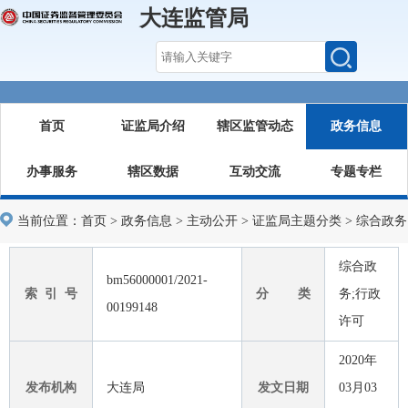
大连监管局
首页
证监局介绍
辖区监管动态
政务信息
办事服务
辖区数据
互动交流
专题专栏
当前位置：
首页
>
政务信息
>
主动公开
>
证监局主题分类
>
综合政务
综合政
bm56000001/2021-
索 引 号
分 类
务;行政
00199148
许可
2020年
发布机构
大连局
发文日期
03月03