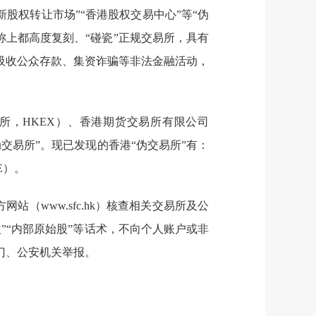
新股权转让市场”“香港股权交易中心”等“伪
称上都
高度复刻、
“碰瓷”
正规
交易所
，具有
吸收公众存款、
集资诈骗等
非法金融活动
，
所，HKEX）
、
香港期货交易所有限公司
伪交易所”。
现
已
发现
的
香港
“伪交易所”
有
：
E）。
方
网
站（
www.sfc.hk
）核查相关交易所及公
”“内部原始股”等
话术
，不向
个
人账户或非
门、公安机关举报。