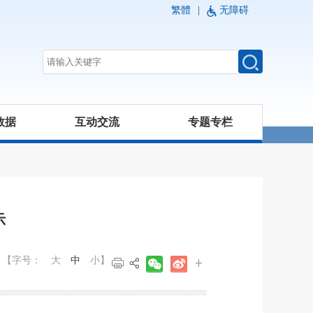
繁體
|
无障碍
数据
互动交流
专题专栏
示
【字号：
大
中
小
】