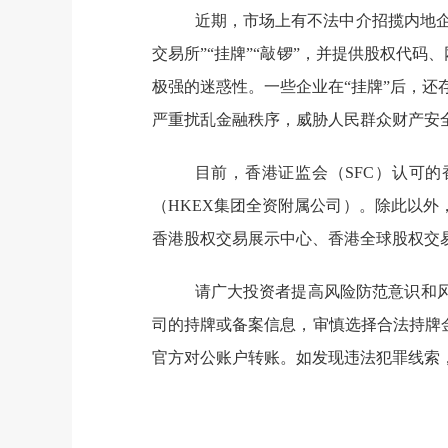
近期，
市场上有不法中介招揽内地
交易
所
”“挂牌”“敲锣”，
并
提供股权代码、
极强的迷惑性。一些
企业
在“挂牌”后，还
严重扰乱金融秩序，威胁
人民
群众财产安
目前，
香港证监会（SFC）
认可的
（HKEX集团全资附属公司）。除此以外
香港股权交易展示中心、香港全球股权交
请广大投资者提高风险防范意识和
司的持牌或备案信息，审慎选择合法持牌
官方
对公账户
转账。如发现
违法犯罪线索