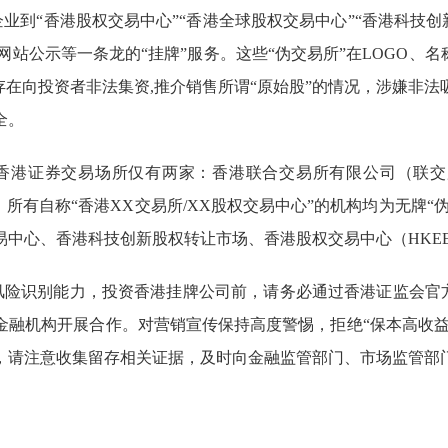
企业到
“香港股权交易中心”“香港全球股权交易中心”“香港科技创
网站公示等一条龙的“挂牌”服务
。这些“伪交易所”
在LOGO、名
存在向
投资者
非法集资
,
推介销售
所谓“原始股”
的情况
，涉嫌非法
全。
香港
证券交易场所
仅
有
两家：香港联合交易所有限公司（联交
，所有自称“香港XX交易所
/
XX股权交易中心”的机构均为无牌“
易中心、香港科技创新股权转让市场、香港股权交易中心（HKE
风险识别能力，
投资
香港挂牌公司前，请
务必通过香港证监会官
金融机构开展合作
。
对营销宣传保持高度
警惕，
拒绝
“保本高收益
，请注意收集留存相关证据，
及时向金融监管部门、市场监管部