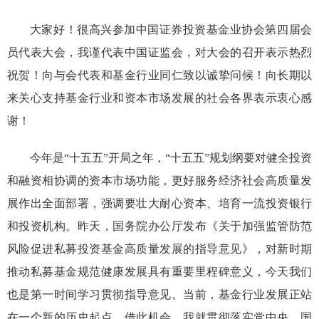
大家好！
很高兴参加
中国证券投资基金业协会第四届会
员代表大会，我
谨
代表中国证监会，对大会的召开表示热烈
祝贺
！
向与会代表和基金行业同仁致以诚挚问候
！向长期以
来关心支持基金行业和资本市场发展的社会各界表示衷心感
谢！
今年是“十五五”开局之年
，
“十
五
五”
规划纲要对健全投资
和融资相协调的资本市场功能，更好服务经济社
会高质量发
展作出全面部署，强调要壮大耐心资本、培育一流投资银行
和投资机构。昨天，国务院办公厅发布《关于加强监管防范
风险促进私募投资基金高质量发展的指导意见》，对新时期
推动私募基金规范健康发展
具有重要里程碑意义，今天我们
也是第一时间学习贯彻指导意见
。当前，基金行业发展正站
在一个新的历史起点，借此机会，我就贯彻落实党中央、国