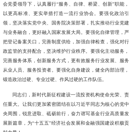
会党委领导下，认真履行
“服务、自律、桥梁、创新”职能
，
以更高标准、更实举措打造一流行业协会
。
要
强化政治引
领，
坚决落实党中央、
国务院
决策部署，
扎实
推动行业党建
与
业务
融合，更好融入国家发展大局
。
要
强化
自律
管理，
严
把登记备案关口，完善制度供给，加强自律检查，强化对行
政监管的支持配合，坚决维护行业秩序
。
要
强化主动
服务
，
完善服务体系，创新服务方式，更有效
服务行业发展、服务
从业人员、服务投资者。
要
强化
自身建设
，
健全内部治理，
锻造
政治过硬、专业过硬、作风过硬的
工作
队伍。
同志们，
新时代新征程
建设一流投资机构使命光荣、责
任重大。让我们更加紧密团结在以习近平同志为核心的党中
央周围，锐意进取
、
砥砺前行，
奋力谱写基金行业高质量发
展新篇章，
为“十五五”
经济社会
发展
和
金融强国建设
积极贡