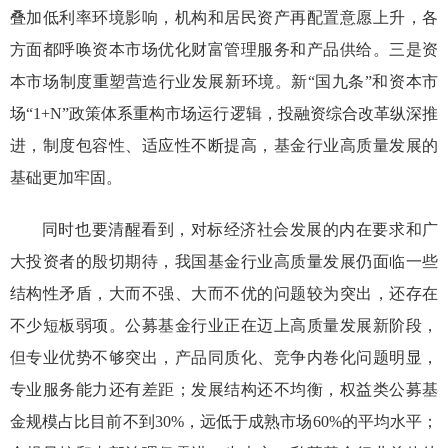
叠加低利率环境影响，机构和居民资产再配置意愿上升，各
方面都呼唤资本市场优化财富管理服务和产品供给。
三是
资
本市场制度重塑营造行业发展新环境。新
“
国九条
”
和资本市
场
“
1+N
”
政策体系重构市场运行逻辑，投融资综合改革纵深推
进，制度包容性、适应性不断提高，基金行业高质量发展的
基础更加牢固
。
同时也要清醒看到，对标经济社会发展的内在要求和广
大投资者的殷切期待，
我国基金行业
高质量发展仍面临一些
结构性矛盾，大而不强、大而不优的问题较为突出，还存在
不少短板弱项。
公募基金
行业
正在
迈上高质量发展新阶段，
但
专业优势不够突出，产品同质化、竞争内卷化问题明显，
专业服务能力还有差距；发展结构还不均衡，权益类公募基
金规模占比目前不到
30%，远低于成熟市场60%的平均水平；