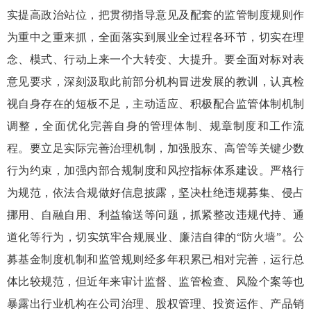
实提高政治站位，把贯彻指导意见及配套的监管制度规则作
为重中之重来抓，全面落实到展业全过程各环节，切实在理
念、模式、行动上来一个大转变、大提升。要全面对标对表
意见要求，深刻汲取此前部分机构冒进发展的教训，认真检
视自身存在的短板不足，主动适应、积极配合监管体制机制
调整，全面优化完善自身的管理体制、规章制度和工作流
程。要
立足实际完善治理机制
，加强股东、高管等关键少数
行为约束，加强内部合规制度和风控指标体系建设。严格行
为规范，依法合规做好信息披露，坚决
杜绝
违规募集、
侵占
挪用、
自融自用、
利益输送等
问题，抓紧整改违规代持、通
道化等行为，
切实筑牢合规展业、廉洁自律的
“
防火墙
”
。
公
募基金
制度机制和监管规则经多年积累已相对完善，运行总
体比较规范，但近年来审计监督、监管检查、风险个案等也
暴露出行业机构在公司治理、股权管理、投资运作、产品销