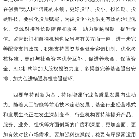
在创新
“
无人区
”
陪跑的本领，
更好投早、投小、投长期、投
硬科技。
要
强化投后赋能，
为被投企业提供更有效的治理优
化、资源对接等长期陪伴和服务，助力穿越周期、提升价
值。
监管部门和自律机构
也应当与有关方面一道，进一步完
善配套支持政策，积极支持国资基金健全容错机制、优化考
核标准，更好与社会资本优势互补，促进
养老金、保险资
金、AIC机构
等加大股权投资力度，多渠道完善基金退出安
排，加力促进畅通募投管退循环
。
四要
坚持创新
为基，持续增强行业高质量发展内生动
力
。
随着人工智能等前沿技术蓬勃发展，基金行业经营
模式
和发展生态正在发生深刻变革
。
行业机构要持续提升产品、
服务、业务、组织等方面创新的广度和深度，更加全面、更
加有效对接市场需求。
要加强科技赋能，
稳妥有序
探索运用