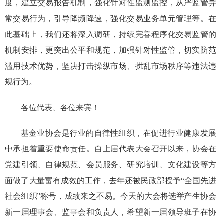
度，建立交易报告机制，强化针对性监测监控，从严监管异
常交易行为，引导降频降速，强化交易业务单元管理等。在
此基础上，我们还将深入调研，持续完善程序化交易监管的
机制安排，更突出公平和规范，加强针对性监管，切实防范
滥用技术优势，坚决打击操纵市场、扰乱市场秩序等违法违
规行为。
各位代表、各位来宾！
基金业协会是行业的自律性组织，在促进行业健康发展
中承担着重要使命责任。
自上届代表大会
召开
以来，协会
在
党建引领、自律规范、会员服务、研究培训、文化建设等方
面
做了大量
富
有成效
的
工作，去年
还
被民政部
授予
“全国先进
社会组织”
称号
，
成绩来之不易。
今天的大会
将选举产生协会
新一届
理事会、监事会
和负责人，
希望新一届领导班子在协