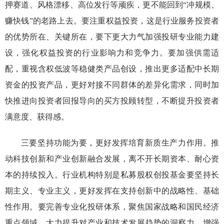
押赛道、风格漂移、高位发行等顽疾
，
更
不能回到“冲规模、
赚快钱”的老路上去
。
要注重权益投资
，
这是行业服务投资者
的优势所在、关键所在，要下更大力气加强投研专业能力建
设，强化权益投资的行业影响力和竞争力。
要加强
供需适
配，
重视
含权低波
等
稳健类产品创设，
推出更多适配中长期
资金的投资产品，更好对接不同群体的差异化需求，同时加
快推进向投资者回报导向的买方投顾转型
，不断提升投资者
满意度、获得感。
三
要
坚持
功能
为要，更好发挥培育
新质生产力作用
。
推
动科技创新和产业创新融合发展
，离不开长期
资本、
耐心
资
本的持续
投入
。
行业机构
特别是私募股权创投基金要坚
持长
期主义、专业主义，更好发挥在支持创新中的战略性、基础
性作用。要完善专业化投研体系，聚焦国家战略和国民经济
重点领域，大力提升对产业和技术发展趋势的洞察力，增强