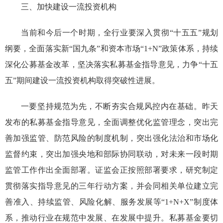
三、
加快
建设一流投资机构
当前和今后一个时期，全行业要
深入
贯彻
“
十五五
”
规划
纲要，全面落实
新“国九条”和资本市场“1+N”政策
体系，持续
深化公募基金改革，坚决落实私募基金指导意见，
力争
“
十五
五
”
期间建设一流投资机构取得突破性进展。
一
要
坚
持规范为先，不断夯实
合规风控
内在基础
。
昨天
发布的
私募基金指导意见，全面调整优化监管理念，
突出
完
善
加强监管、防范风险的
制度
机制
，
突出
强化法治和
市场化
监督约束
，
突出
加强
央地
和
部际协同联动
，
对未来一段时期
监管工作作出全面部署。证监会正按照部署要求，研究制定
贯彻落实指导意见的三年行动方案，
并会同相关单位
建立完
善准入、
持续监管、风险化解、服务发展
等
“
1+N+X
”
制度体
系
，
推动行业在规范中发展、在发展中提升。
私募基金
要切