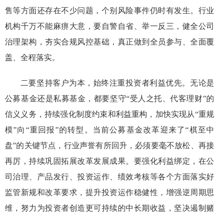
售等方面还存在不少问题，个别风险事件仍时有发生。行业
机构千万不能麻痹大意，
要自警自省、举一反三，健全公司
治理架构，夯实合规风控基础，
真正做到全员参与、全面覆
盖、全程落实
。
二
要
坚持客户为本，始终注重
投资者利益优先。
无论是
公募基金还是私募基金，
都要坚守
“
受人之托、代客理财
”
的
信义义务
，持续强化制度约束和利益重构，加
快实现从
“
重规
模
”
向
“
重回报
”
的转型
。
当前
公募基金改革迎来了
“
棋至中
盘
”
的关键节点，行业声誉有所回升，必须要毫不放松、再接
再厉，持续巩固拓展改革发展成果。
要强化利益
绑定
，
在公
司治理、
产品
发行
、
投资运作
、绩效考核
等各个方面落实好
监管新规和改革要求，
提升投资运作稳健性，增强逆周期思
维，努力为投资者创造更可持续的中长期收益，
坚决遏制赌