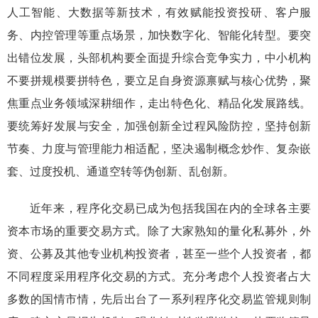
人工智能、大数据等新
技术，有效赋能投资投研、客户服
务、内控管理等重点场景，加快数字化、智能化转型。
要
突
出
错位发展
，头部机构要全面提升综合竞争实力，中小机构
不要拼规模要拼特色，要立足自身资源禀赋与核心优势，聚
焦重点业务领域深耕细作，走出特色化、精品化发展路线
。
要
统筹好发展与安全
，加强创新全过程风险防控，坚持创新
节奏、力度与管理能力相适配，坚决遏制概念炒作、复杂嵌
套、过度投机、通道空转等伪创新、乱创新。
近年来，
程序
化交易已成为包括我国在内的全球
各
主要
资本市场的重要
交易方式
。
除了大家熟知的量化私募外，外
资、公募及其他专业机构投资者，甚至一些个人投资者，都
不同程度采用程序化交易的方式。充分考虑个人投资者占大
多数的国情市情，先后出台了一系列程序化交易监管规则制