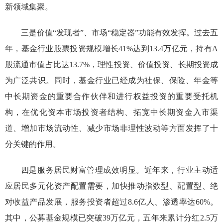
新领域
集聚。
三
是
价值“发现者”、市场“稳定器”功能有效发挥
。
过去五
年，基金行业
股票
投资
规模增长
41%
达到
13.4万亿元
，
持有
A
股
流通市值占比达
13.7%，理性投资、价值投资、长期投资成
为广泛共识。同时，基金行业已经成为社保、保险、年金等
中长期资金的重要合作伙伴和进行权益投资的重要受托机
构，在优化资本市场投资者结构、拓宽中长期资金入市渠
道、增加市场流动性、减少市场非理性波动等方面发挥了十
分关键的作用。
四
是
服务居民
财富管理成效明显
。
近年来，行业主动适
应居民多元化资产配置需要，加快推动指数型、配置型、绝
对收益产品发展，
服务投资者超
过
8.6
亿人
、渗透率达
60%
。
其中，公募基金规模已突破
39万亿元，五年来
累计分红
2.5
万