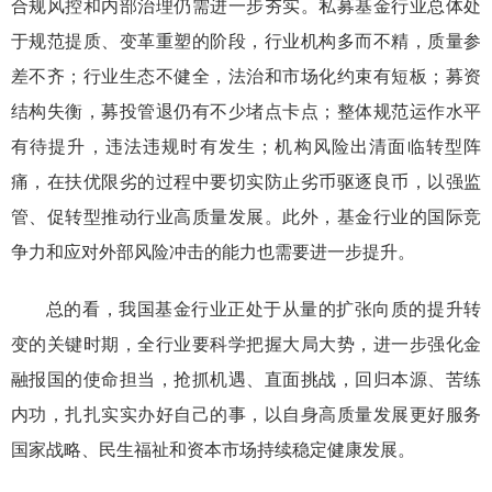
合规风控和内部治理仍需进一步夯实。
私募基金行业
总
体处
于规范提质、
变革重塑
的
阶段
，
行业机构
多而不精
，
质量参
差不齐
；行业生态不健全，法治和市场化约束有短板；
募资
结构失衡，
募投管退仍有不少堵点卡点；
整体
规范
运作水平
有待提升
，
违法违规时有发生；
机构风险出清面临转型阵
痛，在扶优限劣的过程中要切实防止劣
币驱逐良币，以强监
管、促转型推动行业高质量发展。此外，基金行业的国际竞
争力和应对外部风险冲击的能力也需要进一步提升。
总的看，我国基金行业正处于从量的扩张向质的提升转
变的关键时期，
全行业要
科学
把握
大局
大势
，进一步强化金
融报国的使命担当，抢抓机遇、直面挑战，回归本源、苦练
内功，扎扎实实办好自己的事
，
以自身高质量发展更好服务
国家战略、民生福祉和资本市场持续稳定健康发展。