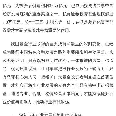
亿元，
为投资者创造利润
3.6万亿元，
已成
为投资者
共
享
中国
经济发展
红利的重要渠道之一
。
私募证券投资基金规模超过
7.8万亿元，较“十三五”末增长近一倍，在满足差异化资产配
置需求方面发挥着越来越重要的作用。
我国
基金行业取得的巨大成就和发生的
深刻变化，已经
成为践行
中国特色
金融
发展之路的
重要缩影和
生动
写照
。
实
践充分证明，
只有旗帜鲜明讲政治，
一体推进防风险、强监
管、促高质量发展，
才能
牢牢把准
行业发展的正确方向；只
有坚守初心为人民，
把维护广大基金投资者利益摆在首要位
置，
才能真正筑牢行业
发展
的立身之本；只有
稳中求进强根
基，通过专业、合规、稳健经营固本培元，
才能持续提升行
业价值与竞争力
，推动行业行稳致远
。
二、深刻认识行业发展形势和时代使命