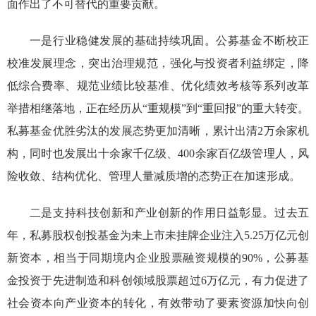
面作出了不可替代的重要贡献
。
一
是
行业
稳健发展的基础持续巩固
。
公募基金不断校正
校准发展理念，突出治理规范，强化与投资者利益绑定，
降
低综合费率
、
规范
业绩比较基准、
优化
绩效考核
等系列
改革
举措相继落地
，
正在经历从“重规模”到“重回报”的重大转变
。
私募基金优胜劣汰的发展态势更加清晰
，累计出清2万余家机
构，
同时也
发展出
十余
家千亿级、4
00余
家百亿级管理人，
风
险收敛、
结构优化、
管理人
量减质增
的态势正在加速形成
。
二
是
支持科技创新和产业创新的作用日益彰显
。
过去五
年
，私募股权创投基金为未上市未挂牌企业注入5.25万亿元创
新资本，相当于同期境内企业股票
融资
规模的90%
，
公募基
金投资
于先进
制造和科创领域股票超
过
6万亿元
，有力促进了
社会资本向产业资本的转化，有效带动了
要素资源
加快
向
创