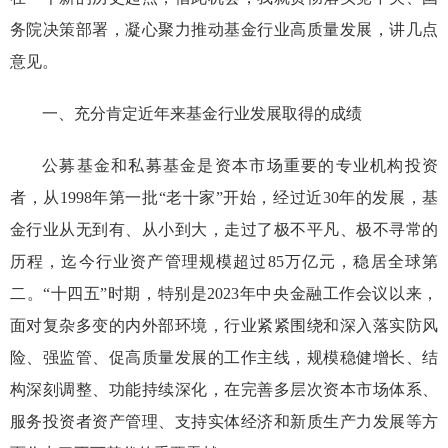
务院决策部署，凝心聚力
推动基金行业高质量发展，
讲几点
意见
。
一、充分肯定
近年来
基金行业
发展
取得的成绩
公募基金和私募基金是资本市场重要的专业机构投资
者，
从1998
年
第一批“老十家”
开始，经过近
30年的发展
，
基
金行业
从无到有、从小到大，走过了
极不平凡、极不寻常
的
历程
，
迄今行业资产
管理规模
超过
85万亿元，稳居全球第
二
。
“十四五”时期，特别是
2023年
中央金融工作会议以来，
面对复杂多变的内外部环境，行业紧紧围绕和深入落实防风
险、强监管、促高质量发展的工
作主线，规模稳健增长、结
构深刻调整、功能持续深化，在完善多层次资本市场体系、
服务投资者资产管理、支持实体经济和新质生产力发展等方