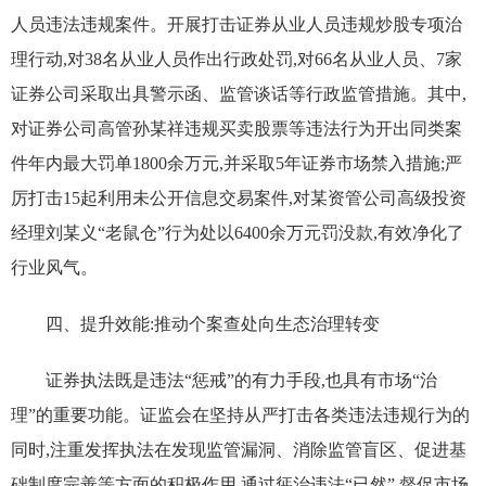
人员违法违规案件。开展打击证券从业人员违规炒股专项治
理行动,对38名从业人员作出行政处罚,对66名从业人员、7家
证券公司采取出具警示函、监管谈话等行政监管措施。其中,
对证券公司高管孙某祥违规买卖股票等违法行为开出同类案
件年内最大罚单1800余万元,并采取5年证券市场禁入措施;严
厉打击15起利用未公开信息交易案件,对某资管公司高级投资
经理刘某义“老鼠仓”行为处以6400余万元罚没款,有效净化了
行业风气。
四、提升效能:推动个案查处向生态治理转变
证券执法既是违法“惩戒”的有力手段,也具有市场“治
理”的重要功能。证监会在坚持从严打击各类违法违规行为的
同时,注重发挥执法在发现监管漏洞、消除监管盲区、促进基
础制度完善等方面的积极作用,通过惩治违法“已然”,督促市场