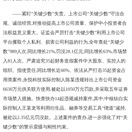
——紧盯“关键少数”失责。上市公司“关键少数”守法合
规、诚信经营,对推动提高上市公司质量、保护中小投资者合
法权益意义重大。证监会严厉打击“关键少数”利用上市公司
平台攫取个人私利、损害公司利益的行为,全年查处“关键少
数”989人次,同比增长21%,罚没28.1亿元,同比增长63%,市场禁
入81人次。严肃追究35起财务造假案件中大股东、实控人的
组织、指使责任,同比增长近60%。依法从严打击35起资金占
用类案件,永悦科技实际控制人陈某违规转出上市公司资金
6630万元供关联方使用,被处以1050万元罚款,并采取五年证券
市场禁入措施。快查快办14起违规减持案件,其中,中核钛白实
际控制人王某龙等利用衍生品、融券等交易工具“绕道”减持,
被处以2.35亿元罚没款。上述案件的查办,进一步强化了对“关
键少数”的警示震慑与刚性约束。