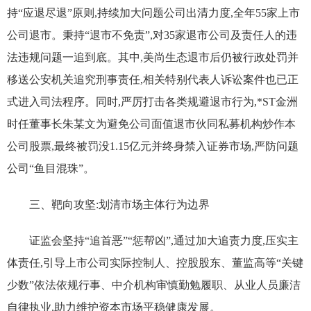
持“应退尽退”原则,持续加大问题公司出清力度,全年55家上市
公司退市。秉持“退市不免责”,对35家退市公司及责任人的违
法违规问题一追到底。其中,美尚生态退市后仍被行政处罚并
移送公安机关追究刑事责任,相关特别代表人诉讼案件也已正
式进入司法程序。同时,严厉打击各类规避退市行为,*ST金洲
时任董事长朱某文为避免公司面值退市伙同私募机构炒作本
公司股票,最终被罚没1.15亿元并终身禁入证券市场,严防问题
公司“鱼目混珠”。
三、靶向攻坚:划清市场主体行为边界
证监会坚持“追首恶”“惩帮凶”,通过加大追责力度,压实主
体责任,引导上市公司实际控制人、控股股东、董监高等“关键
少数”依法依规行事、中介机构审慎勤勉履职、从业人员廉洁
自律执业,助力维护资本市场平稳健康发展。