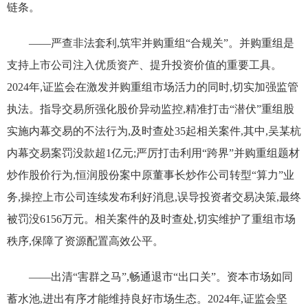
链条。
——严查非法套利,筑牢并购重组“合规关”。并购重组是
支持上市公司注入优质资产、提升投资价值的重要工具。
2024年,证监会在激发并购重组市场活力的同时,切实加强监管
执法。指导交易所强化股价异动监控,精准打击“潜伏”重组股
实施内幕交易的不法行为,及时查处35起相关案件,其中,吴某杭
内幕交易案罚没款超1亿元;严厉打击利用“跨界”并购重组题材
炒作股价行为,恒润股份案中原董事长炒作公司转型“算力”业
务,操控上市公司连续发布利好消息,误导投资者交易决策,最终
被罚没6156万元。相关案件的及时查处,切实维护了重组市场
秩序,保障了资源配置高效公平。
——出清“害群之马”,畅通退市“出口关”。资本市场如同
蓄水池,进出有序才能维持良好市场生态。2024年,证监会坚