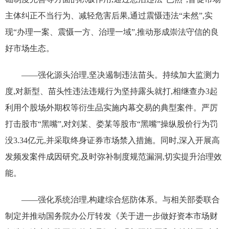
主体纠正不当行为、减轻危害后果,通过震慑违法“未然”,实
现“办理一案、震慑一方、治理一域”,推动形成崇法守信的良
好市场生态。
——强化源头治理,坚决遏制违法苗头。持续加大监测力
度,对新型、苗头性违法违规行为坚持露头就打,相继查办3起
利用个股场外期权等衍生品实施内幕交易的典型案件。严厉
打击股市“黑嘴”,对刘某、娄某等股市“黑嘴”操纵股价行为罚
没3.34亿元,并采取终身证券市场禁入措施。同时,深入开展高
发频发案件成因研究,及时弥补制度规范漏洞,切实提升治理效
能。
——强化系统治理,构建综合惩防体系。与相关部委联合
制定并推动国务院办公厅转发《关于进一步做好资本市场财