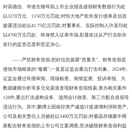
对高德信、华道生物等拟上市企业报送虚假财务数据行为处
以3270万元、1150万元罚款;对恒大地产欺诈发行债券及信息
披露违法处以41.75亿元罚款,对董事长、实际控制人许某印处
以4700万元罚款、终身禁入证券市场,彰显依法从严打击欺诈
发行的监管态度和坚定决心。
——严惩财务造假,把好信息披露“质量关”。财务造假是
侵蚀市场根基的“毒瘤”,一直是证监会重点打击对象。2024年,
证监会通过年报审阅、现场检查、舆情监测、投诉举报、大
数据建模分析等多元化渠道发现财务造假线索,查办相关案件
128件,重点打击虚构业务、滥用会计政策、第三方配合造假等
违法行为。其中,鹏博士因操控资产减值计提虚增利润和资产,
公司及相关责任人员被处以3400万元罚款;对紫晶存储案中两
家配合财务造假的上市公司立案调查,坚决破除财务造假利益