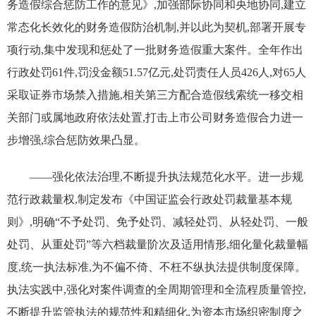
务造假综合惩防工作的意见》,加强部际协同和央地协同,建立
常态化长效化的财务造假防治机制,并以此为契机,部署开展专
项行动,集中发现和惩处了一批财务造假重大案件。全年作出
行政处罚61件,罚没金额51.57亿元,处罚责任人员426人,对65人
采取证券市场禁入措施,相关第三方配合造假线索统一移交相
关部门或属地政府依法处置,打击上市公司财务造假合力进一
步增强,综合惩防效果凸显。
——强化依法治理,不断提升执法规范化水平。进一步规
范行政裁量权,制定发布《中国证监会行政处罚裁量基本规
则》,明确“不予处罚、免予处罚、减轻处罚、从轻处罚、一般
处罚、从重处罚”等六档裁量阶次及适用情形,细化量化裁量幅
度,统一执法标准,为不偏不倚、不枉不纵执法提供制度保障。
执法实践中,强化对案件调查的全周期管理和全流程质量管控,
不断提升监管执法的规范性和精细化,为资本市场织密制度之