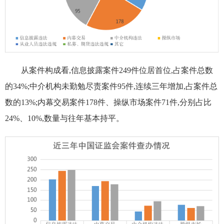
从案件构成看,信息披露案件249件位居首位,占案件总数
的34%;中介机构未勤勉尽责案件95件,连续三年增加,占案件总
数的13%;内幕交易案件178件、操纵市场案件71件,分别占比
24%、10%,数量与往年基本持平。