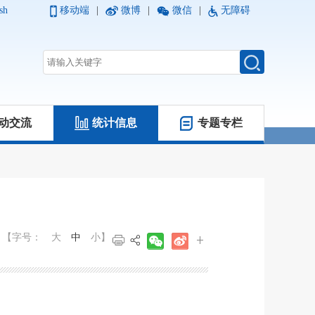
sh
移动端
|
微博
|
微信
|
无障碍
动交流
统计信息
专题专栏
【字号：
大
中
小
】