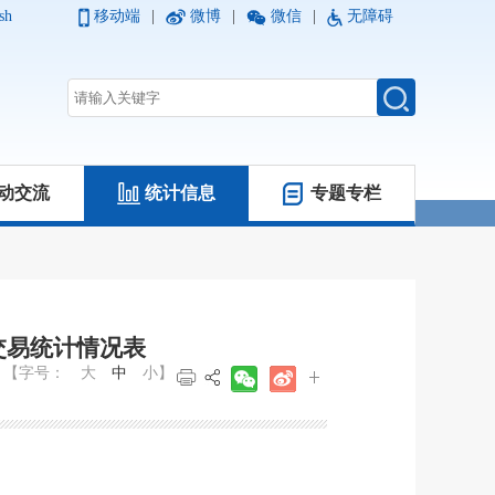
sh
移动端
|
微博
|
微信
|
无障碍
动交流
统计信息
专题专栏
品种交易统计情况表
【字号：
大
中
小
】