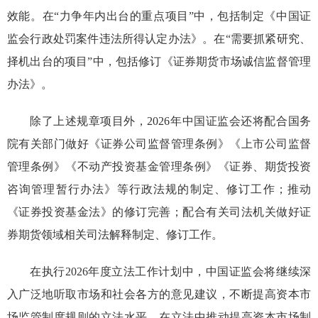
效能。在
“
力争年内出台的重点项目
”中
，
包括制定《中国证
监会行政处罚案件违法所得认定办法》。在
“需要抓紧研究、
择机出台的项目”中，包括修订
《证券期货市场诚信监督管理
办法》
。
除了上述规章项目外，202
6
年
中国
证监会还将配合国务
院有关部门做好《证券公司监督管理条例》《上市公司监督
管理条例》
《
不动产投资基金管理条例
》
《证券、期货投资
咨询管理暂行办法》
等行政法规的制定、修
订
工作；
推动
《证券投资基金法》的修订完善；
配合有关司法机关做好证
券期货领域相关司法解释制定、修
订
工作。
在执行
2026年度立法工作计划
中，中国证监会将继续深
入广泛地听取市场和社会各方的意见建议，不断提高资本市
场监管制度规则的立法水平，
在立法中推动提高资本市场制