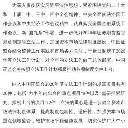
为
深入贯彻落实习近平法治思想，紧紧围绕党的二十大
和二十届二中、三中、四中全会精神、
中央全面依法治国工
作会议
和
中央经济工作会议精神，认真落实全国金融系统工
作会议、新“国九条”部署，
进一步做好20
2
6
年证券期货监管
规章
制定
等
立法工作，
加强
资本
市场
法律
制度建设，
中国证
监会结合监管工作实践和市场各方关注，
于近日制定了20
2
6
年度立法工作计划，对全年的立法工作做了总体部署
。中国
证监会将按照立法工作计划积极推动各项制度文件出台
。
纳入中国证监会
2026年度立法工作计划的规章项目共有
20件，包括
“
力争年内出台的重点项目
”
8件以及
“
需要抓紧研
究、择机出台的项目
”
12件，立法的重心是进一步健全资本市
场法律制度体系，提高制度包容性、适应性，加强资本市场
重点领域监管，维护市场平稳健康发展，切实保护广大中小