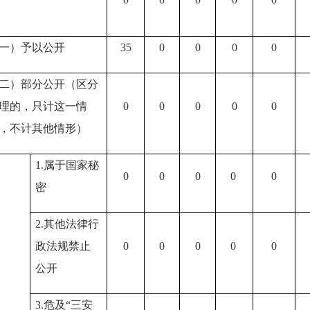
一）予以公开
35
0
0
0
0
二）部分公开（区分
理的，只计这一情
0
0
0
0
0
，不计其他情形）
1.属于国家秘
0
0
0
0
0
密
2.其他法律行
政法规禁止
0
0
0
0
0
公开
3.危及“三安