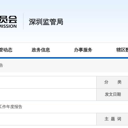
深圳监管局
管动态
政务信息
办事服务
辖区
告
分 类
发文日期
开工作年度报告
主 题 词