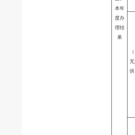
本年
度办
理结
果
（
无
供