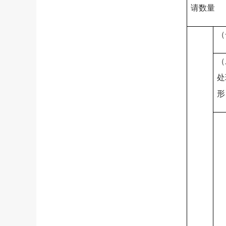
请数量
（
（
处
形