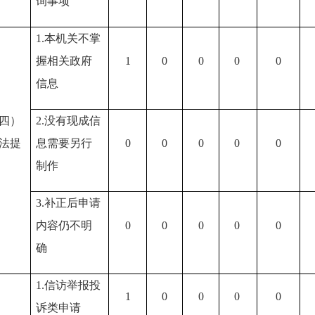
询事项
1.本机关不掌
握相关政府
1
0
0
0
0
信息
四）
2.没有现成信
法提
息需要另行
0
0
0
0
0
制作
3.补正后申请
内容仍不明
0
0
0
0
0
确
1.信访举报投
1
0
0
0
0
诉类申请