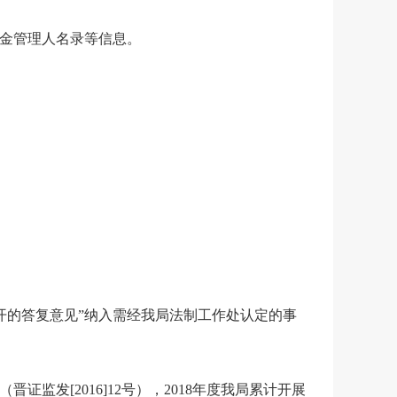
基金管理人名录等信息。
。
开的答复意见”纳入需经我局法制工作处认定的事
（晋证监发
[2016]12
号），
2018
年度我局累计开展