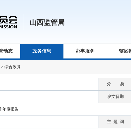
山西监管局
管动态
政务信息
办事服务
辖区
>
综合政务
分 类
发文日期
工作年度报告
主 题 词