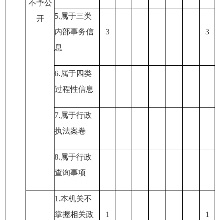
不予公
5.属于三类
开
内部事务信
3
3
息
6.属于四类
过程性信息
7.属于行政
执法案卷
8.属于行政
查询事项
1.本机关不
掌握相关政
1
1