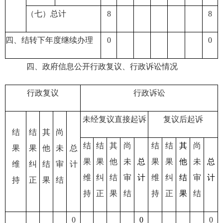
（七）总计
8
8
四、结转下年度继续办理
0
0
四、政府信息公开行政复议、行政诉讼情况
行政复议
行政诉讼
未经复议直接起诉
复议后起诉
结
结
其
尚
结
结
其
尚
结
结
其
尚
果
果
他
未
总
果
果
他
未
总
果
果
他
未
总
维
纠
结
审
计
维
纠
结
审
计
维
纠
结
审
计
持
正
果
结
持
正
果
结
持
正
果
结
0
0
0