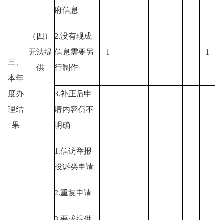
府信息
（四）
2.没有现成
无法提
信息需要另
1
1
三、
供
行制作
本年
度办
3.补正后申
理结
请内容仍不
果
明确
1.信访举报
投诉类申请
2.重复申请
3.要求提供