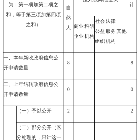
为：第一项加第二项之
计
自
和，等于第三项加第四项
然
社会
法律
之和）
商业
科研
人
公益
服务
其他
企业
机构
组织
机构
一、本年新收政府信息公
8
8
开申请数量
二、上年结转政府信息公
0
0
开申请数量
（一）予以公开
2
2
（二）部分公开
（区
分处理的，只计这一