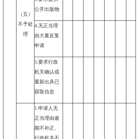
公开出版物
（五）
不予处
4.无正当理
理
由大量反复
申请
5.要求行政
机关确认或
重新出具已
获取信息
1.申请人无
正当理由逾
期不补正
、
行政机关不