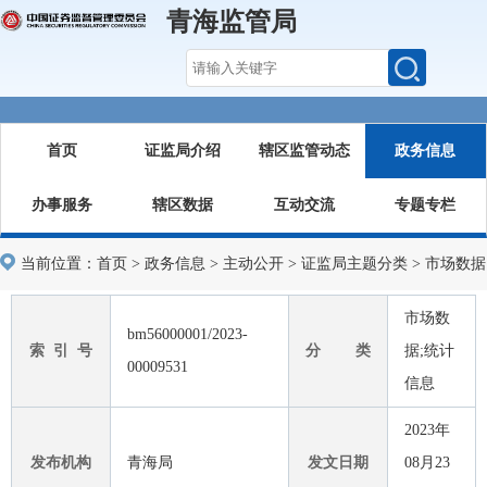
青海监管局
首页
证监局介绍
辖区监管动态
政务信息
办事服务
辖区数据
互动交流
专题专栏
当前位置：
首页
>
政务信息
>
主动公开
>
证监局主题分类
>
市场数据
市场数
bm56000001/2023-
索 引 号
分 类
据;统计
00009531
信息
2023年
发布机构
青海局
发文日期
08月23