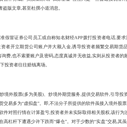
者盗版文章,甚至杜撰小道消息。
准假冒证券公司员工或自称知名财经APP拨打投资者电话,要求添
资者开立期货公司账户并大额入金,诱导投资者频繁交易期货品种
取咨询费,也不索要账户及密码,态度真诚并无收益,实则从投资者
易下投资者往往赔钱离场。
炒境外股票(多为美股)、炒境外期货服务,提供交易软件,引导
货交易多为“虚拟盘”。即,不法分子所提供的软件虽接入境外股票
软件对照行情在计算盈亏,投资者并未实际取得相关股权,该行
在高杠杆下遭遇少许下跌而“爆仓”。对于少数的“实盘”交易,其虽