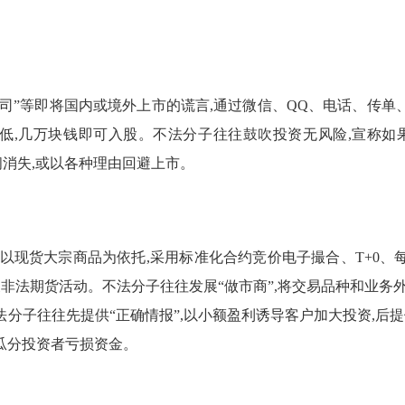
公司”等即将国内或境外上市的谎言,通过微信、QQ、电话、传
很低,几万块钱即可入股。不法分子往往鼓吹投资无风险,宣称
间消失,或以各种理由回避上市。
以现货大宗商品为依托,采用标准化合约竞价电子撮合、T+0
展非法期货活动。不法分子往往发展“做市商”,将交易品种和业务
分子往往先提供“正确情报”,以小额盈利诱导客户加大投资,后提
瓜分投资者亏损资金。