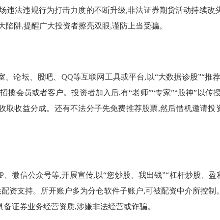
市场违法违规行为打击力度的不断升级,非法证券期货活动持续改
大陷阱,提醒广大投资者擦亮双眼,谨防上当受骗。
、论坛、股吧、QQ等互联网工具或平台,以“大数据诊股”“推荐黑
,招揽会员或者客户。投资者加入后,有“老师”“专家”“股神”以
者收取收益分成。还有不法分子先免费推荐股票,然后借机邀请投资
、微信公众号等,开展宣传,以“您炒股、我出钱”“杠杆炒股、盈
供配资支持。所开账户多为分仓软件子账户,可被配资中介所控
具备证券业务经营资质,涉嫌非法经营或诈骗。