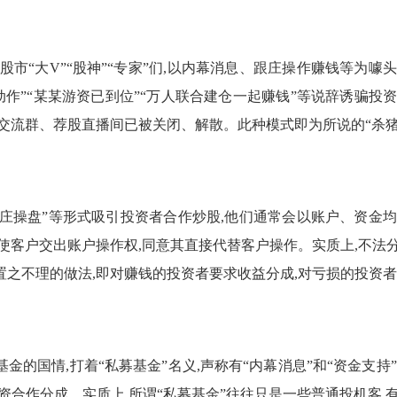
股市“大V”“股神”“专家”们,以内幕消息、跟庄操作赚钱等为噱
动作”“某某游资已到位”“万人联合建仓一起赚钱”等说辞诱骗投
交流群、荐股直播间已被关闭、解散。此种模式即为所说的“杀猪
“坐庄操盘”等形式吸引投资者合作炒股,他们通常会以账户、资金
使客户交出账户操作权,同意其直接代替客户操作。实质上,不法
之不理的做法,即对赚钱的投资者要求收益分成,对亏损的投资
的国情,打着“私募基金”名义,声称有“内幕消息”和“资金支持”
资合作分成。实质上,所谓“私募基金”往往只是一些普通投机客,