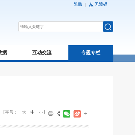
繁體
|
无障碍
数据
互动交流
专题专栏
【字号：
大
中
小
】