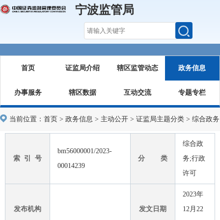
宁波监管局
首页
证监局介绍
辖区监管动态
政务信息
办事服务
辖区数据
互动交流
专题专栏
当前位置：
首页
>
政务信息
>
主动公开
>
证监局主题分类
>
综合政务
综合政
bm56000001/2023-
索 引 号
分 类
务;行政
00014239
许可
2023年
发布机构
发文日期
12月22