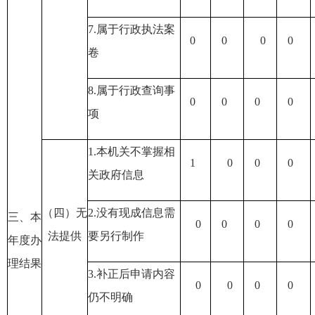
7.属于行政执法案
0
0
0
0
卷
8.属于行政查询事
0
0
0
0
项
1.本机关不掌握相
1
0
0
0
关政府信息
（四）无
2.没有现成信息需
三、本
0
0
0
0
法提供
要另行制作
年度办
理结果
3.补正后申请内容
0
0
0
0
仍不明确