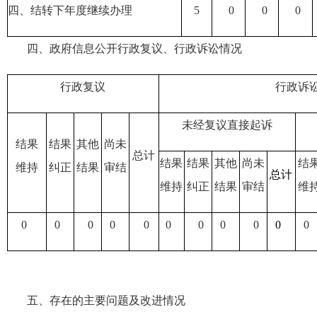
四、结转下年度继续办理
5
0
0
0
四、政府信息公开行政复议、行政诉讼情况
行政复议
行政诉
未经复议直接起诉
结果
结果
其他
尚未
总计
结果
结果
其他
尚未
结
维持
纠正
结果
审结
总计
维持
纠正
结果
审结
维
0
0
0
0
0
0
0
0
0
0
0
五、存在的主要问题及改进情况