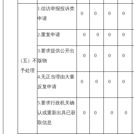
1.信访举报投诉类
0
0
0
0
申请
2.重复申请
0
0
0
0
3.要求提供公开出
0
0
0
0
（五）不
版物
予处理
4.无正当理由大量
0
0
0
0
反复申请
5.要求行政机关确
认或重新出具已获
0
0
0
0
取信息