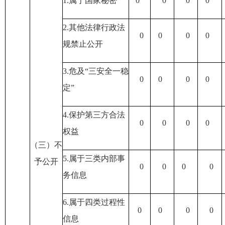
1.属于国家秘密
0
0
0
0
2.其他法律行政法
0
0
0
0
规禁止公开
3.危及“三安全一稳
0
0
0
0
定”
4.保护第三方合法
0
0
0
0
权益
（三）不
5.属于三类内部事
予公开
0
0
0
0
务信息
6.属于四类过程性
0
0
0
0
信息