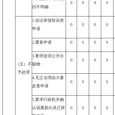
0
0
0
0
仍不明确
1.信访举报投诉类
0
0
0
0
申请
2.重复申请
0
0
0
0
3.要求提供公开出
0
0
0
0
（五）不
版物
予处理
4.无正当理由大量
0
0
0
0
反复申请
5.要求行政机关确
认或重新出具已获
0
0
0
0