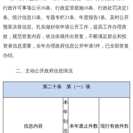
行政许可事项公示
16
条、行政监管措施
16
条、行政处罚决定
1
条、统计信息
15
条、专题专栏
21
条、年度报告
1
条。及时公开
预算决算信息。扎实做好依申请公开工作，提高工作办理质
效，规范答复内容，依法依规作出答复，不断满足群众和投
资者信息需要，全年办理政府信息公开申请
5
件，已全部答复
办结。
二、主动公开政府信息情况
第二十条
第（一）项
本
年
制
信息内容
本年废止件数
现行有效件
数
发