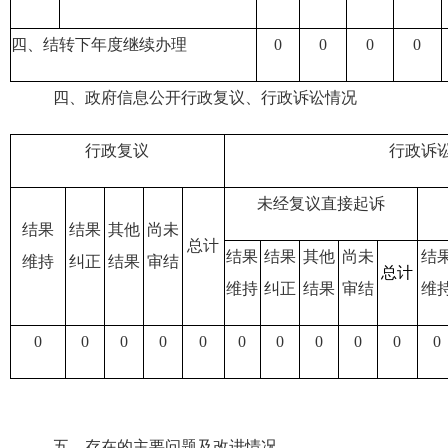
四、结转下年度继续办理
0
0
0
0
四、政府信息公开行政复议、行政诉讼情况
行政复议
行政诉
未经复议直接起诉
结果
结果
其他
尚未
总计
结果
结果
其他
尚未
结
维持
纠正
结果
审结
总计
维持
纠正
结果
审结
维
0
0
0
0
0
0
0
0
0
0
0
五、存在的主要问题及改进情况