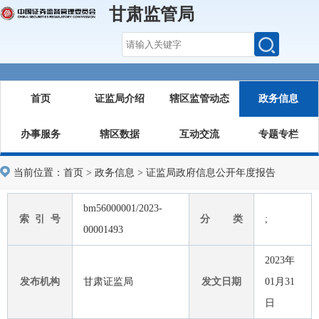
甘肃监管局
首页
证监局介绍
辖区监管动态
政务信息
办事服务
辖区数据
互动交流
专题专栏
当前位置：
首页
>
政务信息
>
证监局政府信息公开年度报告
bm56000001/2023-
索 引 号
分 类
;
00001493
2023年
发布机构
甘肃证监局
发文日期
01月31
日