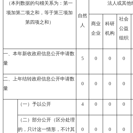
（本列数据的勾稽关系为：第一
法人或其他
项加第二项之和，等于第三项加
自然
社会
第四项之和）
商业
科研
人
公益
企业
机构
组织
一、本年新收政府信息公开申请数
5
0
0
0
量
二、上年结转政府信息公开申请数
0
0
0
0
量
（一）予以公开
4
0
0
0
（二）部分公开
（区分处理
的，只计这一情形，不计其
0
0
0
0