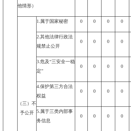
他情形）
1.属于国家秘密
0
0
0
0
2.其他法律行政法
0
0
0
0
规禁止公开
3.危及“三安全一稳
0
0
0
0
定”
4.保护第三方合法
0
0
0
0
权益
（三）不
5.属于三类内部事
予公开
0
0
0
0
务信息