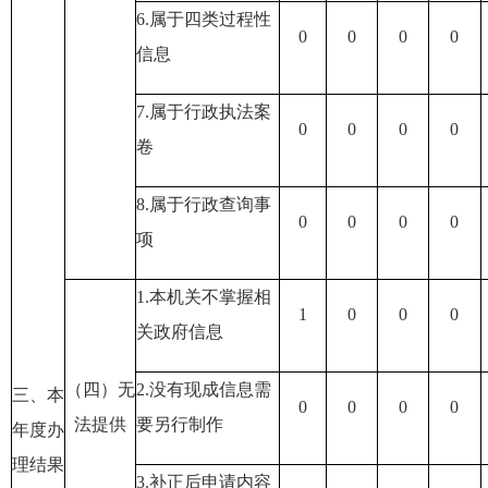
6.属于四类过程性
0
0
0
0
信息
7.属于行政执法案
0
0
0
0
卷
8.属于行政查询事
0
0
0
0
项
1.本机关不掌握相
1
0
0
0
关政府信息
（四）无
2.没有现成信息需
三、本
0
0
0
0
法提供
要另行制作
年度办
理结果
3.补正后申请内容