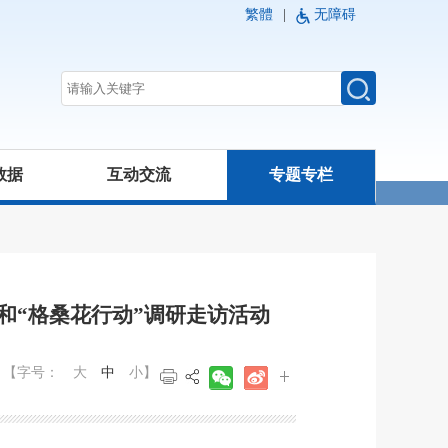
繁體
|
无障碍
数据
互动交流
专题专栏
和“格桑花行动”调研走访活动
【字号：
大
中
小
】