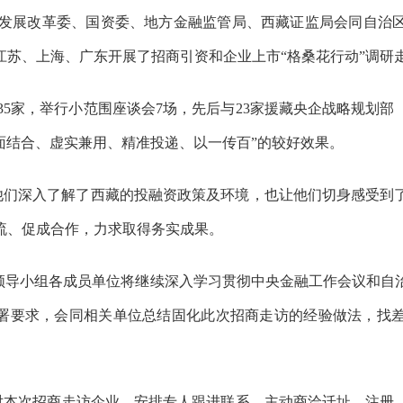
发展改革委、国资委、地方金融监管局、西藏证监局会同自治
江苏、上海、广东开展了招商引资和企业上市
“
格桑花行动
”
调研
35
家，举行小范围座谈会
7
场，先后与
23
家援藏央企战略规划部
面结合、虚实兼用、精准投递、以一传百
”
的较好效果。
他们深入了解了西藏的投融资政策及环境，也让他们切身感受到
流、促成合作，力求取得务实成果。
领导小组
各成员单位将
继续深入学习贯彻
中央金融工作会议和
自
署要求，会同相关单位总结固化此次招商走访的经验做法，找
对本次招商走访企业
，
安排专人跟进联系，主动商洽迁址、注册