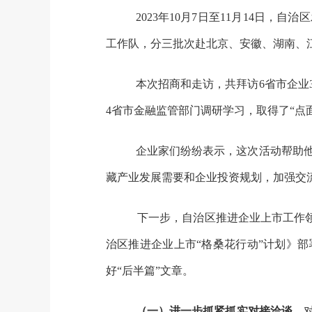
2023
年
10
月
7
日至
11
月
14
日，自治区
工作队，分三批次赴北京、安徽、湖南、
本次招商和走访，共拜访
6
省市企业
4
省市金融监管部门调研学习，取得了
“
点
企业家们纷纷表示，这次活动帮助
藏产业发展需要和企业投资规划，加强交
下
一步，
自治区推进企业上市
工作
治区推进企业上市
“
格桑花行动
”
计划》部
好
“
后半篇
”
文章。
（一）进一步抓紧抓实对接洽谈。