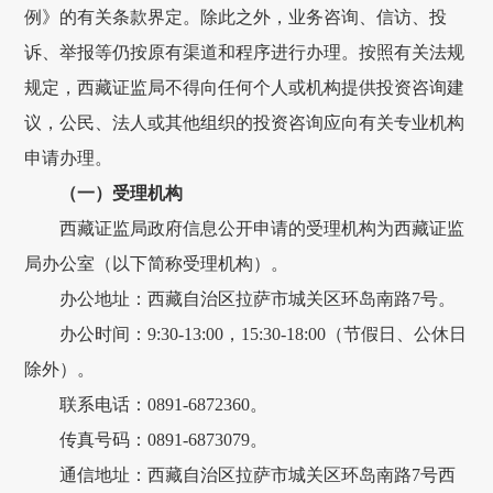
例
》的有关条款界定。除此之外，业务咨询、信访
、
投
诉、
举报
等仍按原有渠道和程序进行办理。按照有关法规
规定，
西藏
证监局不得向任何个人或机构提供投资咨询建
议，公民、法人或其他组织的投资咨询应向有关专业机构
申请办理。
（一）受理机构
西藏证监局政府
信息公开申请的受理机构为
西藏
证监
局办公室
（以下简称受理机构）。
办公
地址：
西藏自治区拉萨市城关区环岛南路
7号
。
办公时间
：
9
:
30-1
3
:
00
，
15
:
30
-1
8
:
00
（节假日、公休日
除外）。
联系电话：
0
891
-
6872360
。
传真
号码
：
0
8
91-
6873079
。
通信
地址：
西藏自治区拉萨市城关区环岛南路
7号西