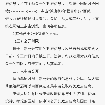
府信息，
所有主动公开的
政府
信息，可登陆中国证监会网
站
(
www.csrc.gov.cn
)
，点击
“派出机构”栏目中的“
西藏
”，
进入
西藏
证监局网页查阅。公民、法人
或
其他组织，可直
接在网站上点击浏览、查阅各项信息。
2.其他便于公众知晓的方式。
（
三
）公开
时限
属于
主动公开
范围
的
政府
信息，应当自形成或变更之
日起
20
个工作日内予以公开。法律、行政法规对
政府
信息
公开的期限另有规定的，从其规定。
三、依申请公开
除
西藏证监局
主动公开的
政府
信息外，公民、法人或
其他组织还可以向
西藏证监局
申请获取相关
政府
信息。
申请人应注意区分申请
政府
信息与业务咨询、信访
、
投诉、
举报
的区别，依申请公开的
政府
信息范围由《
条