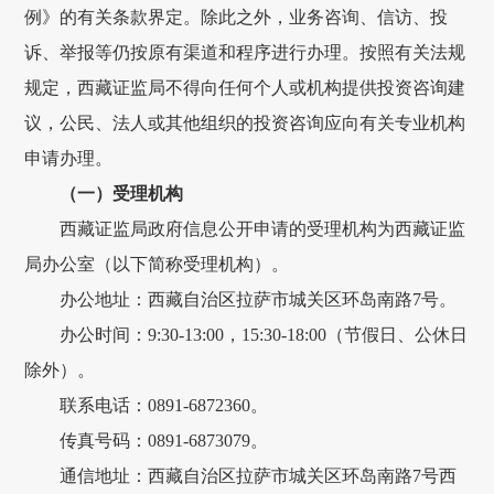
例
》的有关条款界定。除此之外，业务咨询、信访
、
投
诉、
举报
等仍按原有渠道和程序进行办理。按照有关法规
规定，
西藏
证监局不得向任何个人或机构提供投资咨询建
议，公民、法人或其他组织的投资咨询应向有关专业机构
申请办理。
（一）受理机构
西藏证监局政府
信息公开申请的受理机构为
西藏
证监
局办公室
（以下简称受理机构）。
办公
地址：
西藏自治区拉萨市城关区环岛南路
7号
。
办公时间
：
9
:
30-1
3
:
00
，
15
:
30
-1
8
:
00
（节假日、公休日
除外）。
联系电话：
0
891
-
6872360
。
传真
号码
：
0
8
91-
6873079
。
通信
地址：
西藏自治区拉萨市城关区环岛南路
7号西