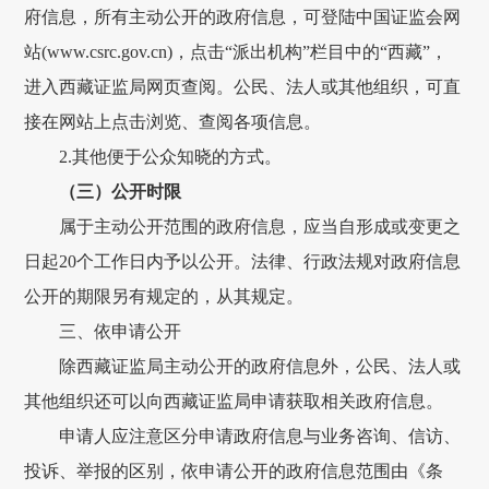
府信息，
所有主动公开的
政府
信息，可登陆中国证监会网
站
(
www.csrc.gov.cn
)
，点击
“派出机构”栏目中的“
西藏
”，
进入
西藏
证监局网页查阅。公民、法人
或
其他组织，可直
接在网站上点击浏览、查阅各项信息。
2.其他便于公众知晓的方式。
（
三
）公开
时限
属于
主动公开
范围
的
政府
信息，应当自形成或变更之
日起
20
个工作日内予以公开。法律、行政法规对
政府
信息
公开的期限另有规定的，从其规定。
三、依申请公开
除
西藏证监局
主动公开的
政府
信息外，公民、法人或
其他组织还可以向
西藏证监局
申请获取相关
政府
信息。
申请人应注意区分申请
政府
信息与业务咨询、信访
、
投诉、
举报
的区别，依申请公开的
政府
信息范围由《
条