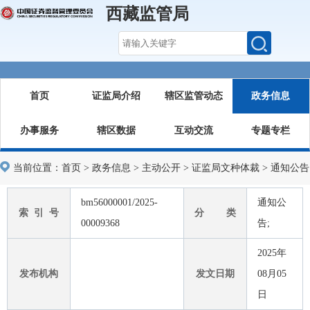
西藏监管局
首页
证监局介绍
辖区监管动态
政务信息
办事服务
辖区数据
互动交流
专题专栏
当前位置：
首页
>
政务信息
>
主动公开
>
证监局文种体裁
>
通知公告
bm56000001/2025-
通知公
索 引 号
分 类
00009368
告;
2025年
发布机构
发文日期
08月05
日