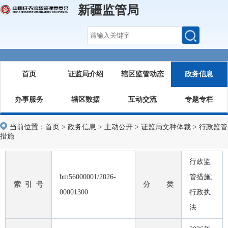
新疆监管局
首页
证监局介绍
辖区监管动态
政务信息
办事服务
辖区数据
互动交流
专题专栏
当前位置：
首页
>
政务信息
>
主动公开
>
证监局文种体裁
>
行政监管
措施
行政监
bm56000001/2026-
管措施;
索 引 号
分 类
00001300
行政执
法