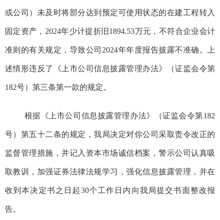
或公司）
未及时将部分
达到预定可使用状态的在建工程
转入
固定资产，
2024
年少计提折旧
1894.53
万元
，不符合企业会计
准则的有关规定，导致公司
2024
年年度报告披露不准确。上
述情形违反了
《上市公司信息披露管理办法》（证监会令第
182
号）第
三
条
第一款
的规定。
根据《上市公司信息披露管理办法》（证监会令第
182
号）第五十二条
的规定，我局决定对你公司
采取责令改正的
监督管理措施，并记入资本市场诚信档案
，
警示公司认真吸
取教训，加强证券法律法规学习，强化信息披露管理，并在
收到本决定书之日起
30
个工作日内向我局提交书面整改报
告。