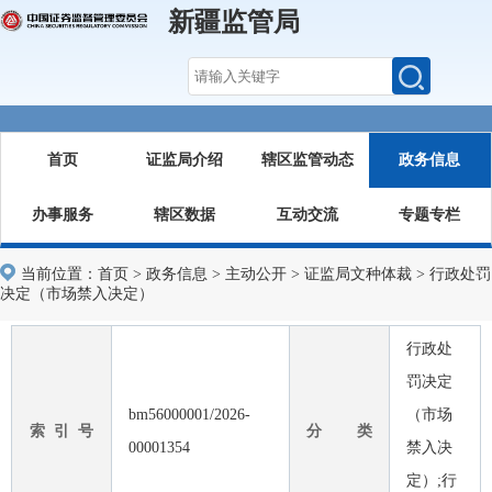
新疆监管局
首页
证监局介绍
辖区监管动态
政务信息
办事服务
辖区数据
互动交流
专题专栏
当前位置：
首页
>
政务信息
>
主动公开
>
证监局文种体裁
>
行政处罚
决定（市场禁入决定）
行政处
罚决定
bm56000001/2026-
（市场
索 引 号
分 类
00001354
禁入决
定）;行