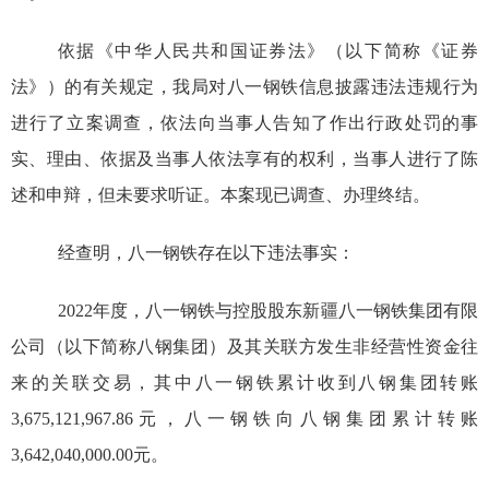
依据《中华人民共和国证券法》（以下简称
《证券
法》
）的有关规定，我
局
对
八一钢铁信息披露违法违规
行为
进行了立案调查
，
依法向当事人告知了作出行政处罚的事
实、理由、依据及当事人依法享有的权利，当事人进行了陈
述和申辩，
但
未要求听证。本案现已调查、
办理
终结。
经查明，
八一钢铁
存在以下违法事实：
2022
年度，八一钢铁与控股股东
新疆八一钢铁集团有限
公司（以下简称八钢集团）及其关联方
发生非经营性资金往
来的关联交易，其中
八一钢铁累计收到八钢集团转账
3,675,121,967.86
元，八一钢铁向八钢集团
累计
转账
3,642,040,000.00
元。