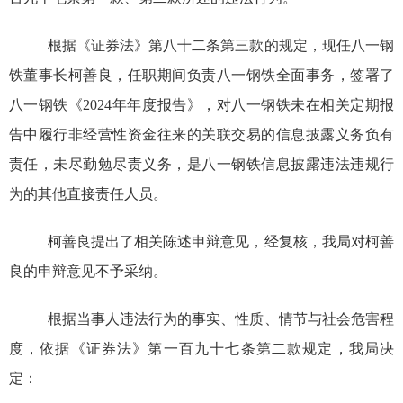
根据《证券法》第八十二条第三款的规定，现任八一钢
铁董事长柯善良，任职期间负责八一钢铁全面事务，签署了
八一钢铁《
2024
年年度报告》，对八一钢铁未
在相关定期报
告中
履行非经营性资金往来的关联交易的信息披露义务负有
责任，未尽勤勉尽责义务，是
八一钢铁
信息披露违法
违规
行
为的其他直接
责任
人员。
柯善良提出了相关陈述申辩意见，经复核，
我
局
对
柯善
良
的
申辩
意见不予采纳。
根据当事人违法行为的事实、性质、情节与社会危害程
度，
依据
《证券法》第一百九十七条第二款规定，我局决
定：