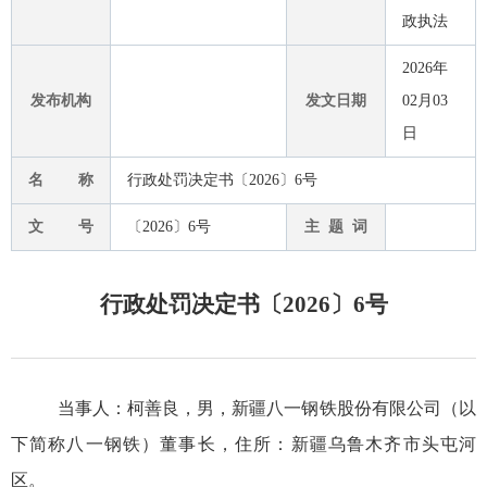
政执法
2026年
发布机构
发文日期
02月03
日
名 称
行政处罚决定书〔2026〕6号
文 号
〔2026〕6号
主 题 词
行政处罚决定书〔2026〕6号
当事人：
柯善良
，
男
，
新疆八一钢铁股份有限公司（以
下简称八一钢铁）
董事
长
，
住所：
新疆乌鲁木齐市头屯河
区
。