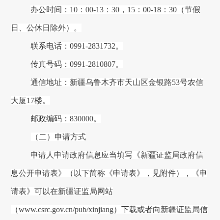
办公时间：
10
：
00
-
13
：
30，
15
：
00
-
18
：
30
（节假
日、公休日除外）。
联系电话：
0991
-
2831732
。
传真号码：
0991
-
2810807
。
通信地址：
新疆
乌鲁木齐市天山区金银路53号农信
大厦
17楼
。
邮政编码：
830000
。
（二）申请方式
申请人申请政府信息应当填写《
新疆证监局
政府信
息公开申请表》（以下简称《申请表》，见附件），《申
请表》可以在
新疆证监局
网站
（
www.csrc.gov.cn/pub/
xinjiang
）
下载或者向
新疆证监局
信