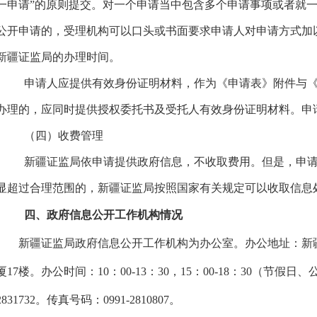
一申请”的原则提交。对一个申请当中包含多个申请事项或者就
公开申请的，受理机构可以口头或书面要求申请人对申请方式加
新疆证监局
的办理时间。
申请人应提供有效身份证明材料，作为《申请表》附件与
办理的，应同时提供授权委托书及受托人有效身份证明材料。申
（四）收费管理
新疆证监局
依申请提供政府信息，不收取费用。但是，申
显超过合理范围的，
新疆证监局
按照国家有关规定可以收取信息
四、政府信息公开工作机构情况
新疆证监局
政府信息公开工作机构为
办公室
。办公地址：
新
厦
17楼
。办公时间：
10
：
00
-1
3
：
30，
15
：
00
-1
8
：
30
（节假日、
2831732
。传真号码：
0991
-
2810807
。