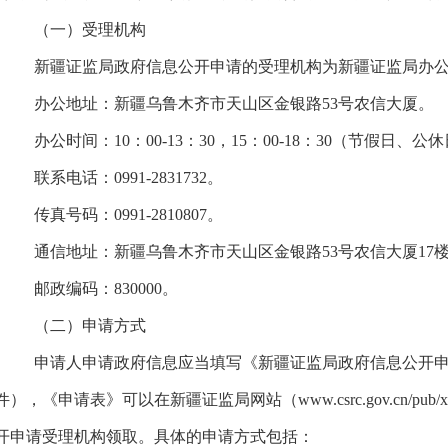
（一）受理机构
新疆证监局
政府信息公开申请的受理机构为
新疆证监局办
办公地址：
新疆乌鲁木齐市天山区金银路53号农信大厦
。
办公时间：
10
：
00
-
13
：
30，
15
：
00
-
18
：
30
（节假日、公休
联系电话：
0991
-
2831732
。
传真号码：
0991
-
2810807
。
通信地址：
新疆
乌鲁木齐市天山区金银路53号农信大厦
17
邮政编码：
830000
。
（二）申请方式
申请人申请政府信息应当填写《
新疆证监局
政府信息公开
件），《申请表》可以在
新疆证监局
网站
（
www.csrc.gov.cn/pub/
x
开申请受理机构领取。具体的申请方式包括：