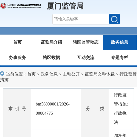
厦门监管局
首页
证监局介绍
辖区监管动态
政务信息
办事服务
辖区数据
互动交流
专题专栏
当前位置：
首页
>
政务信息
>
主动公开
>
证监局文种体裁
>
行政监管
措施
行政监
bm56000001/2026-
管措施;
索 引 号
分 类
00004775
行政执
法
2026年