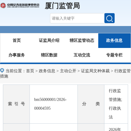
厦门监管局
首页
证监局介绍
辖区监管动态
政务信息
办事服务
辖区数据
互动交流
专题专栏
当前位置：
首页
>
政务信息
>
主动公开
>
证监局文种体裁
>
行政监管
措施
行政监
bm56000001/2026-
管措施;
索 引 号
分 类
00004595
行政执
法
2026年