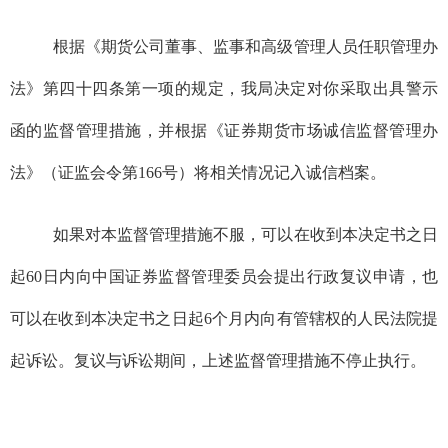
根据
《
期货公司董事、监事和高级管理人员任职管理办
法
》
第四十四条第一项
的规定，
我局
决定对
你
采取
出具警示
函
的
监督管理
措施
，并根据《证券期货市场诚信监督管理办
法》
（证监会令第
166
号）
将相关情况记入诚信档案
。
如果对本监督管理措施不服，可以在收到本决定书之日
起
60
日内向中国证券监督管理委员会提出行政复议申请，也
可以在收到本决定书之日起
6
个月内向有管辖权的人民法院提
起诉讼。复议与诉讼期间，上述监督管理措施不停止执行。