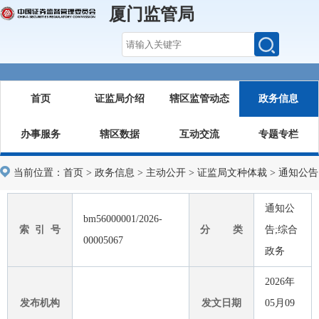
厦门监管局
首页
证监局介绍
辖区监管动态
政务信息
办事服务
辖区数据
互动交流
专题专栏
当前位置：
首页
>
政务信息
>
主动公开
>
证监局文种体裁
>
通知公告
通知公
bm56000001/2026-
索 引 号
分 类
告;综合
00005067
政务
2026年
发布机构
发文日期
05月09