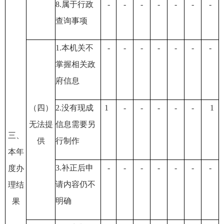
8.属于行政
-
-
-
-
-
-
-
查询事项
1.本机关不
-
-
-
-
-
-
-
掌握相关政
府信息
（四）
2.没有现成
1
-
-
-
-
-
1
无法提
信息需要另
三、
供
行制作
本年
3.补正后申
-
-
-
-
-
-
-
度办
请内容仍不
理结
明确
果