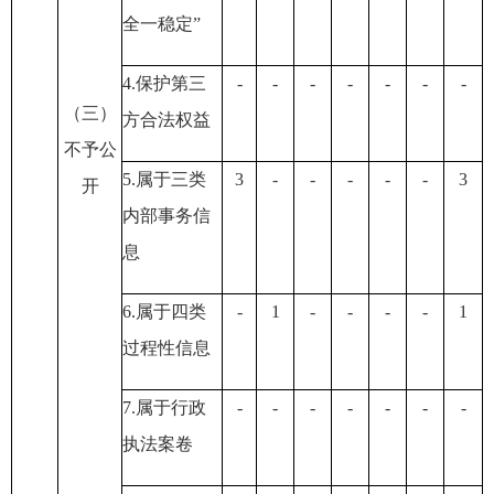
全一稳定”
4.保护第三
-
-
-
-
-
-
-
（三）
方合法权益
不予公
5.属于三类
3
-
-
-
-
-
3
开
内部事务信
息
6.属于四类
-
1
-
-
-
-
1
过程性信息
7.属于行政
-
-
-
-
-
-
-
执法案卷