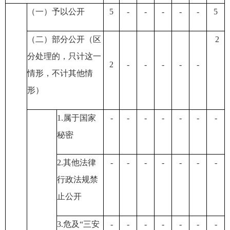
（一）予以公开
5
-
-
-
-
-
5
（二）部分公开
（区
2
分处理的，只计这一
2
-
-
-
-
-
情形，不计其他情
形）
1.属于国家
-
-
-
-
-
-
-
秘密
2.其他法律
-
-
-
-
-
-
-
行政法规禁
止公开
3.危及“三安
-
-
-
-
-
-
-