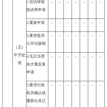
1.信访举报
-
-
-
-
-
-
-
投诉类申请
2.重复申请
-
-
-
-
-
-
-
3.要求提供
-
-
-
-
-
-
-
公开出版物
（五）
不予处
4.无正当理
-
-
-
-
-
-
-
理
由大量反复
申请
5.要求行政
-
-
-
-
-
-
-
机关确认或
重新出具已