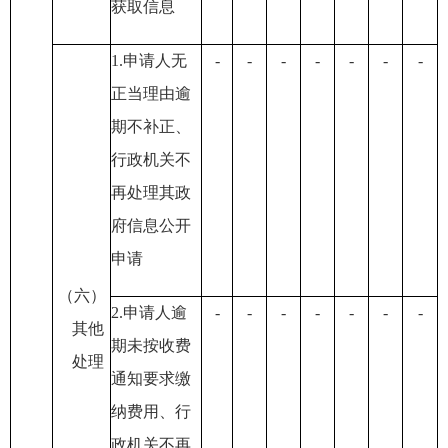
获取信息
1.申请人无
-
-
-
-
-
-
-
正当理由逾
期不补正
、
行政机关不
再处理其政
府信息公开
申请
（六）
2.申请人逾
-
-
-
-
-
-
-
其他
期未按收费
处理
通知要求缴
纳费用
、行
政机关不再