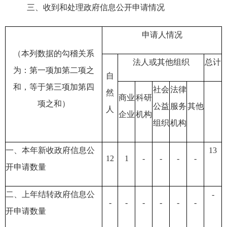
三、
收到和处理政府信息公开申请情况
申请人情况
（本列数据的勾稽关系
法人或其他组织
总计
为：第一项加第二项之
自
和，等于第三项加第四
社会
法律
然
商业
科研
项之和）
公益
服务
其他
人
企业
机构
组织
机构
一、本年新收政府信息公
13
12
1
-
-
-
-
开申请数量
二、上年结转政府信息公
-
-
-
-
-
-
-
开申请数量