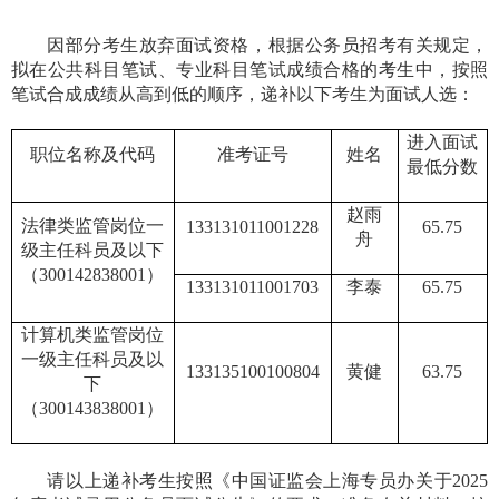
因部分考生放弃面试资格，根据公务员招考有关规定，
拟在公共科目笔试、专业科目笔试成绩合格的考生中，按照
笔试合成成绩从高到低的顺序，
递补以下考生为面试人
选
：
进入
面试
职位
名称及
代码
准考证号
姓名
最低分数
赵雨
法律
类监管岗位
一
133131011001228
65.75
舟
级
主任科员及以下
（
300142838001
）
133131011001703
李泰
65.75
计算机
类监管岗位
一级主任科员及以
133135100100804
黄健
63.75
下
（
300143838001
）
请
以上递补考生按照《中国证监会
上海专员办关于
20
2
5