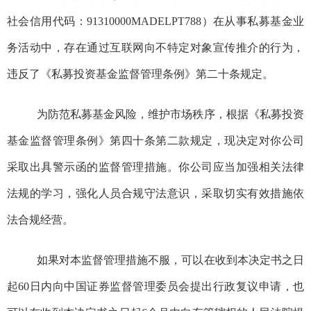
社会信用代码：91310000MADELPT788）在
从事
私募基金业
务
活动
中，存在
通过互联网向不特定对象宣传推介
的
行为
，
违反了《私募投资基金监督管理条例》第
二十条
规定
。
为防范私募基金风险，维护市场秩序，
根据
《私募投资
基金监督管理条例》
第
四十
条
第二款
规定，现决定对你
公司
采取出具警示函的监督管理措施。
你
公司
应当
加强
相关法律
法规的
学习
，强化人员合规守法意识，
采取切实有效措施
依
法合规经营
。
如果对本监督管理措施不服，可以在收到本决定书之日
起60日内向中国证券监督管理委员会提出行政复议申请，也