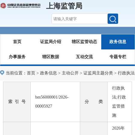
上海监管局
首页
证监局介绍
辖区监管动态
政务信息
办事服务
辖区数据
互动交流
专题专栏
当前位置：
首页
>
政务信息
>
主动公开
>
证监局主题分类
>
行政执法
行政执
bm56000001/2026-
法;行政
索 引 号
分 类
00005927
监管措
施
2026年