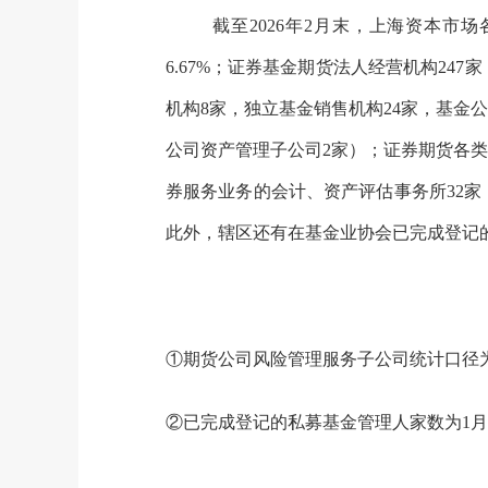
截
至202
6
年
2
月末，上海资本市场各
6.
67
%；证券基金期货法人经营机构24
7
家
机构
8
家，独立基金销售机构24家，基金
公司资产管理子公司2家）；证券期货各类分
券服务业务的会计、资产评估事务所3
2
家
此外
，辖区还有在基金业协会已完成登记
①期货公司风险管理服务子公司统计口径
②已完成登记的私募基金管理人家数为1