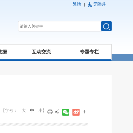
繁體
|
无障碍
数据
互动交流
专题专栏
【字号：
大
中
小
】