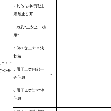
2.其他法律行政法
规禁止公开
3.危及“三安全一稳
定”
4.保护第三方合法
权益
（三）不
5.属于三类内部事
予公开
3
务信息
6.属于四类过程性
信息