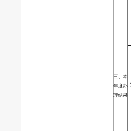
三、本
年度办
理结果