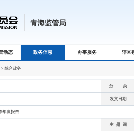
青海监管局
管动态
政务信息
办事服务
辖区
>
综合政务
分 类
发文日期
工作年度报告
主 题 词