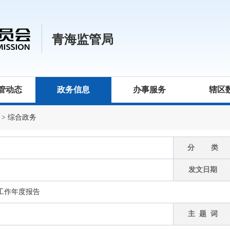
青海监管局
管动态
政务信息
办事服务
辖区
>
综合政务
分 类
发文日期
开工作年度报告
主 题 词