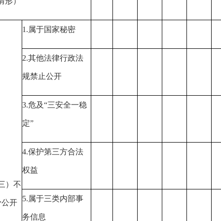
情形）
1.属于国家秘密
2.其他法律行政法
规禁止公开
3.危及“三安全一稳
定”
4.保护第三方合法
权益
三）不
5.属于三类内部事
予公开
务信息