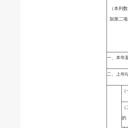
（本列数
加第二项
一、本年
二、上年
（
（
的